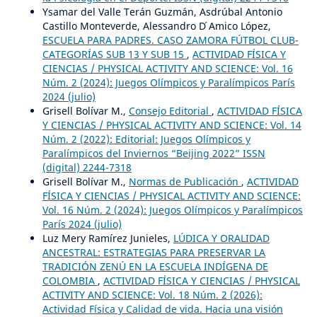
Ysamar del Valle Terán Guzmán, Asdrúbal Antonio
Castillo Monteverde, Alessandro D ́Amico López,
ESCUELA PARA PADRES. CASO ZAMORA FÚTBOL CLUB-
CATEGORÍAS SUB 13 Y SUB 15
,
ACTIVIDAD FÍSICA Y
CIENCIAS / PHYSICAL ACTIVITY AND SCIENCE: Vol. 16
Núm. 2 (2024): Juegos Olímpicos y Paralímpicos París
2024 (julio)
Grisell Bolívar M.,
Consejo Editorial
,
ACTIVIDAD FÍSICA
Y CIENCIAS / PHYSICAL ACTIVITY AND SCIENCE: Vol. 14
Núm. 2 (2022): Editorial: Juegos Olímpicos y
Paralímpicos del Inviernos “Beijing 2022” ISSN
(digital) 2244-7318
Grisell Bolívar M.,
Normas de Publicación
,
ACTIVIDAD
FÍSICA Y CIENCIAS / PHYSICAL ACTIVITY AND SCIENCE:
Vol. 16 Núm. 2 (2024): Juegos Olímpicos y Paralímpicos
París 2024 (julio)
Luz Mery Ramírez Junieles,
LÚDICA Y ORALIDAD
ANCESTRAL: ESTRATEGIAS PARA PRESERVAR LA
TRADICIÓN ZENÚ EN LA ESCUELA INDÍGENA DE
COLOMBIA
,
ACTIVIDAD FÍSICA Y CIENCIAS / PHYSICAL
ACTIVITY AND SCIENCE: Vol. 18 Núm. 2 (2026):
Actividad Física y Calidad de vida. Hacia una visión