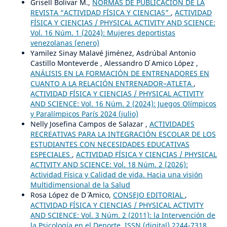
Grisell Bolívar M.,
NORMAS DE PUBLICACIÓN DE LA
REVISTA “ACTIVIDAD FÍSICA Y CIENCIAS”
,
ACTIVIDAD
FÍSICA Y CIENCIAS / PHYSICAL ACTIVITY AND SCIENCE:
Vol. 16 Núm. 1 (2024): Mujeres deportistas
venezolanas (enero)
Yamilez Sinay Malavé Jiménez, Asdrúbal Antonio
Castillo Monteverde , Alessandro D ́Amico López ,
ANÁLISIS EN LA FORMACIÓN DE ENTRENADORES EN
CUANTO A LA RELACIÓN ENTRENADOR–ATLETA
,
ACTIVIDAD FÍSICA Y CIENCIAS / PHYSICAL ACTIVITY
AND SCIENCE: Vol. 16 Núm. 2 (2024): Juegos Olímpicos
y Paralímpicos París 2024 (julio)
Nelly Josefina Campos de Salazar ,
ACTIVIDADES
RECREATIVAS PARA LA INTEGRACIÓN ESCOLAR DE LOS
ESTUDIANTES CON NECESIDADES EDUCATIVAS
ESPECIALES
,
ACTIVIDAD FÍSICA Y CIENCIAS / PHYSICAL
ACTIVITY AND SCIENCE: Vol. 18 Núm. 2 (2026):
Actividad Física y Calidad de vida. Hacia una visión
Multidimensional de la Salud
Rosa López de D´ ´Amico,
CONSEJO EDITORIAL
,
ACTIVIDAD FÍSICA Y CIENCIAS / PHYSICAL ACTIVITY
AND SCIENCE: Vol. 3 Núm. 2 (2011): la Intervención de
la Psicología en el Deporte. ISSN (digital) 2244-7318