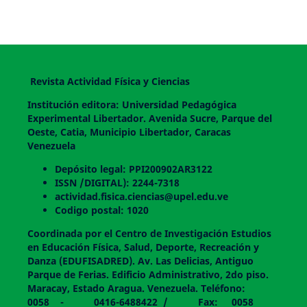
Revista Actividad Física y Ciencias
Institución editora: Universidad Pedagógica
Experimental Libertador. Avenida Sucre, Parque del
Oeste, Catia, Municipio Libertador, Caracas
Venezuela
Depósito legal: PPI200902AR3122
ISSN /DIGITAL): 2244-7318
actividad.fisica.ciencias@upel.edu.ve
Codigo postal: 1020
Coordinada por el Centro de Investigación Estudios
en Educación Física, Salud, Deporte, Recreación y
Danza (EDUFISADRED). Av. Las Delicias, Antiguo
Parque de Ferias. Edificio Administrativo, 2do piso.
Maracay, Estado Aragua. Venezuela. Teléfono:
0058 - 0416-6488422 / Fax: 0058