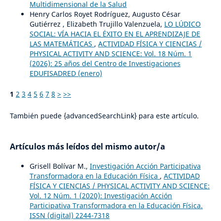
Multidimensional de la Salud
Henry Carlos Royet Rodríguez, Augusto César
Gutiérrez , Elizabeth Trujillo Valenzuela,
LO LÚDICO
SOCIAL: VÍA HACIA EL ÉXITO EN EL APRENDIZAJE DE
LAS MATEMÁTICAS
,
ACTIVIDAD FÍSICA Y CIENCIAS /
PHYSICAL ACTIVITY AND SCIENCE: Vol. 18 Núm. 1
(2026): 25 años del Centro de Investigaciones
EDUFISADRED (enero)
1
2
3
4
5
6
7
8
>
>>
También puede {advancedSearchLink} para este artículo.
Artículos más leídos del mismo autor/a
Grisell Bolívar M.,
Investigación Acción Participativa
Transformadora en la Educación Física
,
ACTIVIDAD
FÍSICA Y CIENCIAS / PHYSICAL ACTIVITY AND SCIENCE:
Vol. 12 Núm. 1 (2020): Investigación Acción
Participativa Transformadora en la Educación Física.
ISSN (digital) 2244-7318