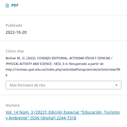
PDF
Publicado
2022-10-20
Cómo citar
Bolívar M., G. (2022). CONSEJO EDITORIAL.
ACTIVIDAD FÍSICA Y CIENCIAS /
PHYSICAL ACTIVITY AND SCIENCE
,
14
(3), 3–4. Recuperado a partir de
http://revistas.upel.edu.ve/index.php/actividadfisicayciencias/article/view/99
6
Más formatos de cita
Número
Vol. 14 Núm. 3 (2022): Edición Especial "Educación, Turísmo
y Ambiente" ISSN (digital) 2244-7318