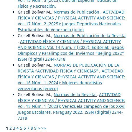
Vol. 15 Núm. 3 (2023): Edición Especial “Educación
Física y Recreación.
Grisell Bolívar M.,
Normas de Publicación
,
ACTIVIDAD
FÍSICA Y CIENCIAS / PHYSICAL ACTIVITY AND SCIENCE:
Vol. 17 Núm. 2 (2025): Juegos Deportivos Nacionales
Estudiantiles de Venezuela (julio)
Grisell Bolívar M.,
Normas de Publicación de la Revista
,
ACTIVIDAD FÍSICA Y CIENCIAS / PHYSICAL ACTIVITY
AND SCIENCE: Vol. 14 Núm. 2 (2022): Editorial: Juegos
Olímpicos y Paralímpicos del Inviernos “Beijing 2022”
ISSN (digital) 2244-7318
Grisell Bolívar M.,
NORMAS DE PUBLICACIÓN DE LA
REVISTA “ACTIVIDAD FÍSICA Y CIENCIAS”
,
ACTIVIDAD
FÍSICA Y CIENCIAS / PHYSICAL ACTIVITY AND SCIENCE:
Vol. 16 Núm. 1 (2024): Mujeres deportistas
venezolanas (enero)
Grisell Bolívar M.,
Normas de la Revista
,
ACTIVIDAD
FÍSICA Y CIENCIAS / PHYSICAL ACTIVITY AND SCIENCE:
Vol. 15 Núm. 1 (2023): Venezuela campeón de los XXVI
Juegos Escolares. Paraguay 2022. ISSN (digital) 2244-
7318
1
2
3
4
5
6
7
8
9
>
>>