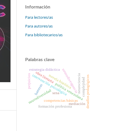
Información
Para lectores/as
Para autores/as
Para bibliotecarios/as
Palabras clave
estrategia didáctica
neurodivergencia
obra literaria
intervención psicológica
neurociencia
novela histórica
perjuicios
desafíos pedagógicos
complejidad
política venezolana
barreras
neurodiversidad
sena
competencias básicas
mediación
formación profesiona