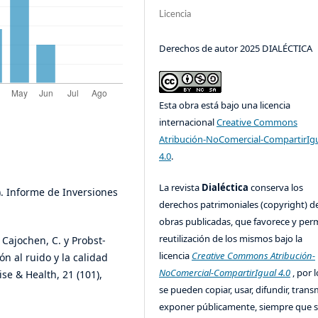
Licencia
Derechos de autor 2025 DIALÉCTICA
Esta obra está bajo una licencia
internacional
Creative Commons
Atribución-NoComercial-CompartirIg
4.0
.
La revista
Dialéctica
conserva los
). Informe de Inversiones
derechos patrimoniales (copyright) de
obras publicadas, que favorece y perm
reutilización de los mismos bajo la
, Cajochen, C. y Probst-
licencia
Creative Commons Atribución-
ón al ruido y la calidad
NoComercial-CompartirIgual 4.0
, por l
se & Health, 21 (101),
se pueden copiar, usar, difundir, transm
exponer públicamente, siempre que se