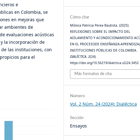
ncieros e
úblicas en Colombia, se
Cómo citar
siones en mejoras que
Mónica Patricia Perea Bautista. (2025).
zar ambientes de
REFLEXIONES SOBRE EL IMPACTO DEL
 de evaluaciones acústicas
AISLAMIENTO Y ACONDICIONAMIENTO AC
 y la incorporación de
EN EL PROCESODE ENSEÑANZA-APRENDIZAJ
de las instituciones, con
INSTITUCIONES PÚBLICAS DE COLOMBIA.
propicios para el
DIALÉCTICA
,
2
(24).
https://doi.org/10.56219/dialctica.v2i24.3452
Más formatos de cita
Número
Vol. 2 Núm. 24 (2024): Dialéctica
Sección
Ensayos