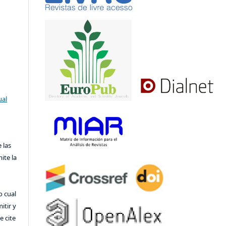
ual
 las
ite la
o cual
itir y
 cite