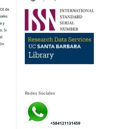
DOI de
iales
a y
o. Si
el
ión
Redes Sociales
+584121131459