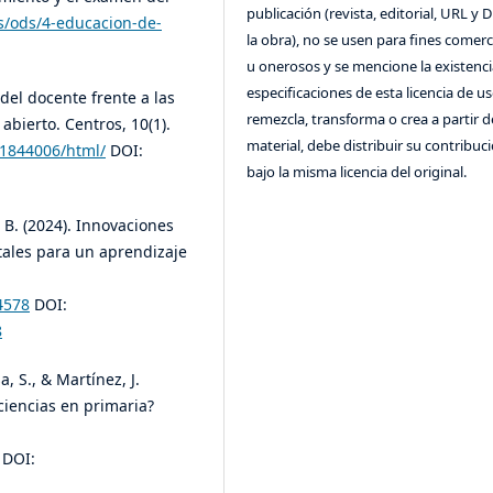
publicación (revista, editorial, URL y 
s/ods/4-educacion-de-
la obra), no se usen para fines comerc
u onerosos y se mencione la existenci
especificaciones de esta licencia de us
l del docente frente a las
remezcla, transforma o crea a partir d
abierto. Centros, 10(1).
material, debe distribuir su contribuc
81844006/html/
DOI:
bajo la misma licencia del original.
 B. (2024). Innovaciones
tales para un aprendizaje
-4578
DOI:
8
, S., & Martínez, J.
 ciencias en primaria?
DOI: