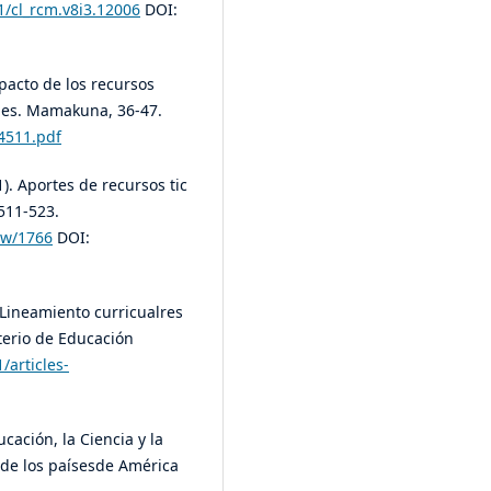
1/cl_rcm.v8i3.12006
DOI:
mpacto de los recursos
ales. Mamakuna, 36-47.
74511.pdf
). Aportes de recursos tic
 511-523.
iew/1766
DOI:
 Lineamiento curricualres
terio de Educación
articles-
ación, la Ciencia y la
 de los paísesde América