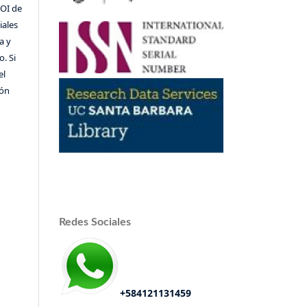
DOI de
iales
a y
o. Si
el
ión
Redes Sociales
+584121131459