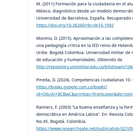
M. (2011) Formación para la ciudadanía en el a
México, diagnóstico desde un modelo democrátic
Universidad de Barcelona, España. Recuperado d
https://doi.org/10.36260/rbr.v9i10.1092
Moreno, D. (2015). Aproximación a las compete
una pedagogía critica en la IED reino de Holanda
Uribe. Bogotá Colombia: Universidad militar de
de educación y humanidades. Obtenido de
http://repository.unimilitar.edu.co/bitstrea
Pineda, D. (2024). Competencias ciudadanas 10.
https://books.google.com.co/books?
id=O6cjAJ18CBwC&printsec=frontcover&dq=com
Raimers, F. (2003) “La buena enseñanza y la for
democrática en América Latina”. En: Revista Co
No.45. Bogotá. Colombia.
https://www.researchgate.net/publication/321