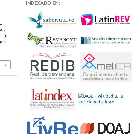
INDEXADO EN:
ea
OMO
R LAS
NTES