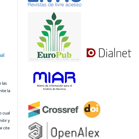
ual
 las
ite la
o cual
itir y
 cite