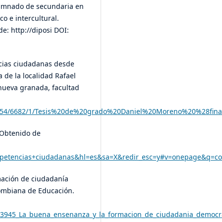
lumnado de secundaria en
o e intercultural.
e: http://diposi DOI:
ncias ciudadanas desde
 de la localidad Rafael
 nueva granada, facultad
m/10654/6682/1/Tesis%20de%20grado%20Daniel%20Moreno%20%28fin
 Obtenido de
petencias+ciudadanas&hl=es&sa=X&redir_esc=y#v=onepage&q=co
mación de ciudadanía
lombiana de Educación.
053945_La_buena_ensenanza_y_la_formacion_de_ciudadania_democr