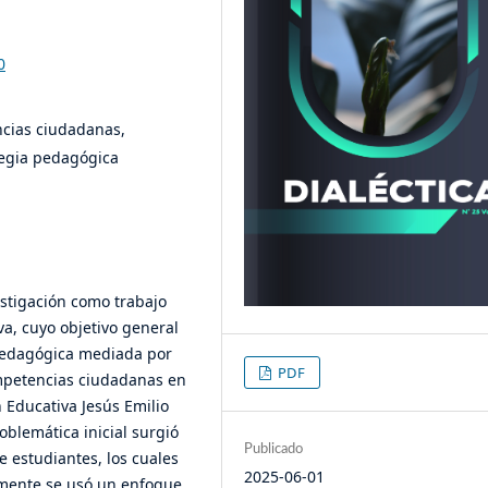
0
ncias ciudadanas,
ategia pedagógica
estigación como trabajo
va, cuyo objetivo general
 pedagógica mediada por
PDF
ompetencias ciudadanas en
 Educativa Jesús Emilio
oblemática inicial surgió
Publicado
e estudiantes, los cuales
2025-06-01
amente se usó un enfoque