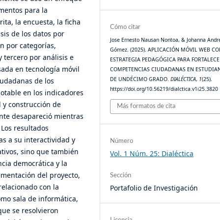
umentos para la
ta, la encuesta, la ficha
Cómo citar
sis de los datos por
Jose Ernesto Nausan Nontoa, & Johanna Andr
ón por categorías,
Gómez. (2025). APLICACIÓN MÓVIL WEB C
y tercero por análisis e
ESTRATEGIA PEDAGÓGICA PARA FORTALECE
asada en tecnología móvil
COMPETENCIAS CIUDADANAS EN ESTUDIA
DE UNDÉCIMO GRADO.
DIALÉCTICA
,
1
(25).
ciudadanas de los
https://doi.org/10.56219/dialctica.v1i25.3820
otable en los indicadores
d y construcción de
Más formatos de cita
nte desapareció mientras
 Los resultados
s a su interactividad y
Número
tativos, sino que también
Vol. 1 Núm. 25: Dialéctica
ncia democrática y la
ementación del proyecto,
Sección
relacionado con la
Portafolio de Investigación
omo sala de informática,
que se resolvieron