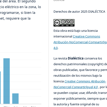
Licencia
e del área. El segundo
io eléctrico en la zona, lo
Derechos de autor 2025 DIALÉCTICA
rogramarse, si bien la
et, requiere que la
Esta obra está bajo una licencia
internacional
Creative Commons
Atribución-NoComercial-CompartirIg
4.0
.
La revista
Dialéctica
conserva los
derechos patrimoniales (copyright) de
obras publicadas, que favorece y perm
reutilización de los mismos bajo la
licencia
Creative Commons Atribución-
NoComercial-CompartirIgual 4.0
, por l
se pueden copiar, usar, difundir, transm
exponer públicamente, siempre que se
la autoría y fuente original de su