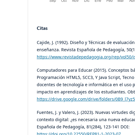
Citas
Cajide, J. (1992). Diseño y Técnicas de evaluació
enseñanza. Revista Española de Pedagogía, 50(1
https://www.revistadepedagogia.org/rep/vol50/i
Computadores para Educar (2015). Conceptos bá
Programación HTML5, SCC3, Y Java Script, Tecno
docentes de tecnología e informática en el uso 
impacto en aprendizajes de los estudiantes. Ob
https://drive.google.com/drive/folders/0B9_l7
Fuentes, J. y Valero, J. (2023). Nuevas virtudes di
contexto digital: ¿es necesaria una nueva educac
Española de Pedagogía, 81(284), 123-141 DOI:
https://doi.org/10.22550/REP81-1-2023-07