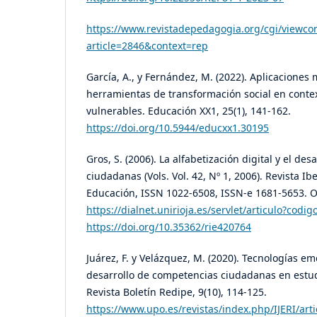
https://www.revistadepedagogia.org/cgi/viewcon
article=2846&context=rep
García, A., y Fernández, M. (2022). Aplicaciones
herramientas de transformación social en conte
vulnerables. Educación XX1, 25(1), 141-162.
https://doi.org/10.5944/educxx1.30195
Gros, S. (2006). La alfabetización digital y el de
ciudadanas (Vols. Vol. 42, Nº 1, 2006). Revista 
Educación, ISSN 1022-6508, ISSN-e 1681-5653. 
https://dialnet.unirioja.es/servlet/articulo?codi
https://doi.org/10.35362/rie420764
Juárez, F. y Velázquez, M. (2020). Tecnologías e
desarrollo de competencias ciudadanas en estud
Revista Boletín Redipe, 9(10), 114-125.
https://www.upo.es/revistas/index.php/IJERI/ar