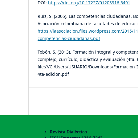
DOI:
https://doi.org/10.17227/01203916.5491
Ruíz, S. (2005). Las competencias ciudadanas. B
Asociación colombiana de facultades de educac
https://laasociacion.files.wordpress.com/2015/1
competencias-ciudadanas.pdf
Tobón, S. (2013). Formación integral y competen
complejo, currículo, didáctica y evaluación (4ta.
file:///C:/Users/USUARIO/Downloads/Formacion-
4ta-edicion.pdf
Revista Dialéctica
ISSN Impreso: 1316-7243