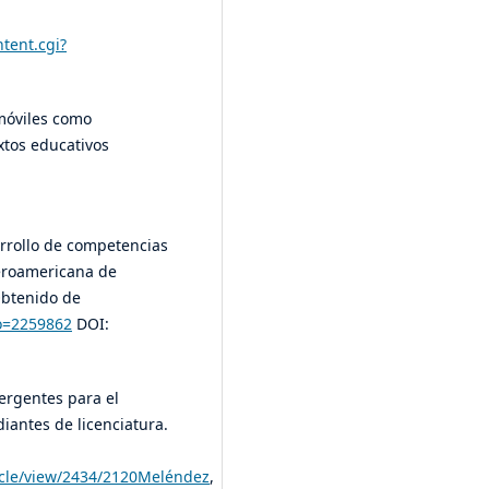
tent.cgi?
 móviles como
xtos educativos
sarrollo de competencias
Iberoamericana de
Obtenido de
go=2259862
DOI:
mergentes para el
iantes de licenciatura.
ticle/view/2434/2120Meléndez
,