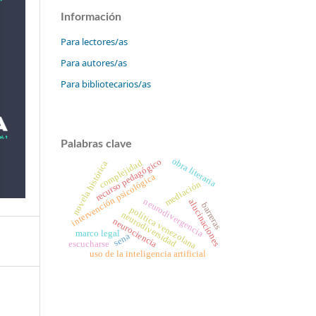
Información
Para lectores/as
Para autores/as
Para bibliotecarios/as
Palabras clave
obra literaria
recurso pedagógico
complejidad
novela histórica
intervención psicológica
mediación
neurodivergencia
alucinaciones
barreras
política venezolana
neurodiversidad
neurociencia
marco legal
sena
escucharse
uso de la inteligencia artificial