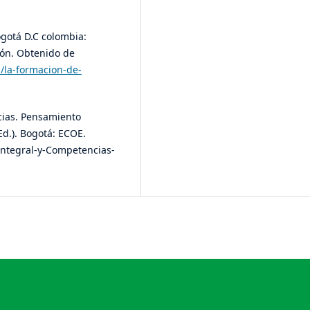
ogotá D.C colombia:
ión. Obtenido de
1/la-formacion-de-
cias. Pensamiento
 Ed.). Bogotá: ECOE.
Integral-y-Competencias-