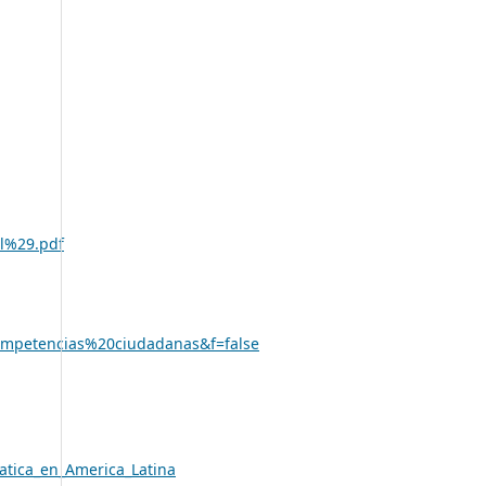
al%29.pdf
mpetencias%20ciudadanas&f=false
atica_en_America_Latina