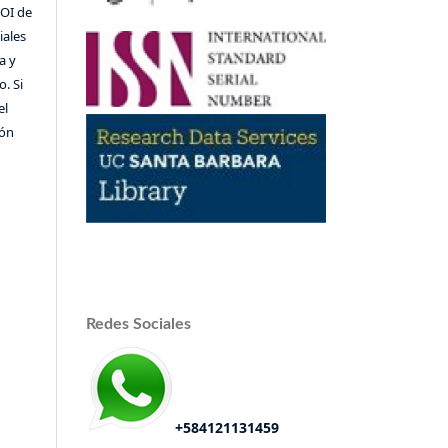
DOI de
iales
a y
o. Si
el
ión
Redes Sociales
+584121131459