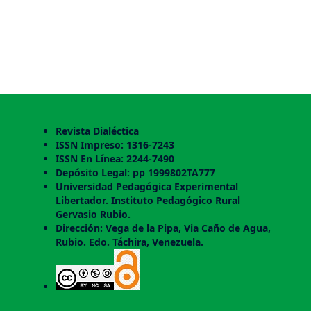
Revista Dialéctica
ISSN Impreso: 1316-7243
ISSN En Línea: 2244-7490
Depósito Legal: pp 1999802TA777
Universidad Pedagógica Experimental
Libertador. Instituto Pedagógico Rural
Gervasio Rubio.
Dirección: Vega de la Pipa, Via Caño de Agua,
Rubio. Edo. Táchira, Venezuela.