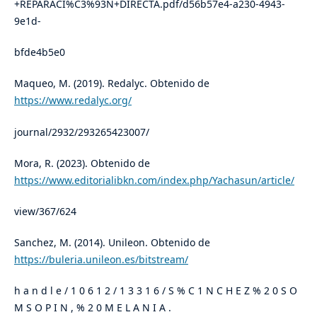
+REPARACI%C3%93N+DIRECTA.pdf/d56b57e4-a230-4943-
9e1d-
bfde4b5e0
Maqueo, M. (2019). Redalyc. Obtenido de
https://www.redalyc.org/
journal/2932/293265423007/
Mora, R. (2023). Obtenido de
https://www.editorialibkn.com/index.php/Yachasun/article/
view/367/624
Sanchez, M. (2014). Unileon. Obtenido de
https://buleria.unileon.es/bitstream/
h a n d l e / 1 0 6 1 2 / 1 3 3 1 6 / S % C 1 N C H E Z % 2 0 S O
M S O P I N , % 2 0 M E L A N I A .