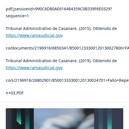
pdf;jsessionid=990C6D80AE616484359C0B339F6E0329?
sequence=1
Tribunal Administrativo de Casanare. (2015). Obtenido de
https://www.ramajudicial.gov
.
co/documents/2196916/6850341/85001233300120130027800+F
Tribunal Administrativo de Casanare. (2019). Obtenido de
https://www.ramajudicial.gov
.
co/s/2196916/26802901/85001333300120130024701+Fallo+Rep
n+03.PDF