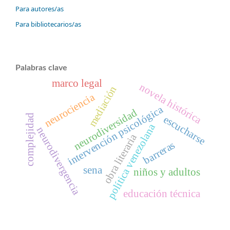
Para autores/as
Para bibliotecarios/as
Palabras clave
marco legal
novela histórica
mediación
neurociencia
intervención psicológica
neurodiversidad
complejidad
escucharse
política venezolana
neurodivergencia
obra literaria
barreras
sena
niños y adultos
educación técnica