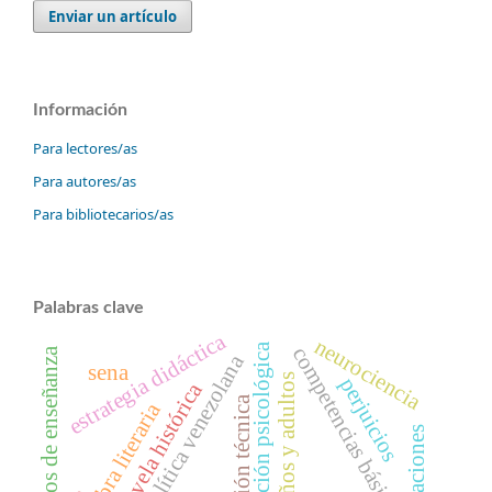
Enviar un artículo
Información
Para lectores/as
Para autores/as
Para bibliotecarios/as
Palabras clave
estrategia didáctica
neurociencia
intervención psicológica
competencias básicas
modelos de enseñanza
política venezolana
sena
niños y adultos
perjuicios
novela histórica
educación técnica
obra literaria
alucinaciones