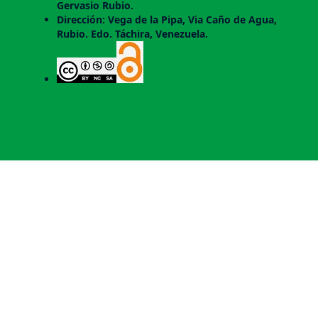
Gervasio Rubio.
Dirección: Vega de la Pipa, Via Caño de Agua,
Rubio. Edo. Táchira, Venezuela.