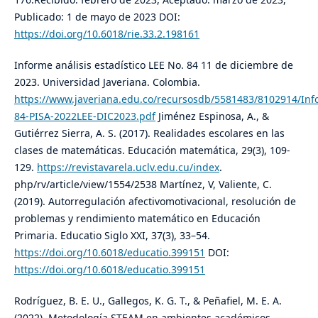
Publicado: 1 de mayo de 2023 DOI:
https://doi.org/10.6018/rie.33.2.198161
Informe análisis estadístico LEE No. 84 11 de diciembre de
2023. Universidad Javeriana. Colombia.
https://www.javeriana.edu.co/recursosdb/5581483/8102914/Inf
84-PISA-2022LEE-DIC2023.pdf
Jiménez Espinosa, A., &
Gutiérrez Sierra, A. S. (2017). Realidades escolares en las
clases de matemáticas. Educación matemática, 29(3), 109-
129.
https://revistavarela.uclv.edu.cu/index
.
php/rv/article/view/1554/2538 Martínez, V, Valiente, C.
(2019). Autorregulación afectivomotivacional, resolución de
problemas y rendimiento matemático en Educación
Primaria. Educatio Siglo XXI, 37(3), 33–54.
https://doi.org/10.6018/educatio.399151
DOI:
https://doi.org/10.6018/educatio.399151
Rodríguez, B. E. U., Gallegos, K. G. T., & Peñafiel, M. E. A.
(2022). Metodología STEAM en ambientes académicos.