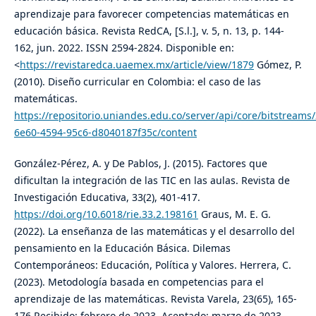
aprendizaje para favorecer competencias matemáticas en
educación básica. Revista RedCA, [S.l.], v. 5, n. 13, p. 144-
162, jun. 2022. ISSN 2594-2824. Disponible en:
<
https://revistaredca.uaemex.mx/article/view/1879
Gómez, P.
(2010). Diseño curricular en Colombia: el caso de las
matemáticas.
https://repositorio.uniandes.edu.co/server/api/core/bitstreams
6e60-4594-95c6-d8040187f35c/content
González-Pérez, A. y De Pablos, J. (2015). Factores que
dificultan la integración de las TIC en las aulas. Revista de
Investigación Educativa, 33(2), 401-417.
https://doi.org/10.6018/rie.33.2.198161
Graus, M. E. G.
(2022). La enseñanza de las matemáticas y el desarrollo del
pensamiento en la Educación Básica. Dilemas
Contemporáneos: Educación, Política y Valores. Herrera, C.
(2023). Metodología basada en competencias para el
aprendizaje de las matemáticas. Revista Varela, 23(65), 165-
176.Recibido: febrero de 2023, Aceptado: marzo de 2023,