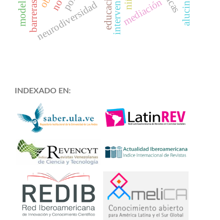
mediación
neurodiversidad
barreras
INDEXADO EN: