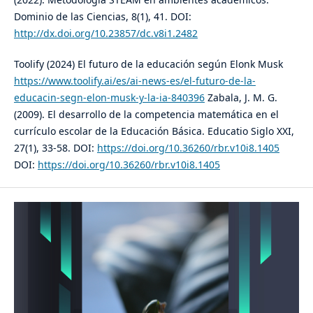
Dominio de las Ciencias, 8(1), 41. DOI:
http://dx.doi.org/10.23857/dc.v8i1.2482
Toolify (2024) El futuro de la educación según Elonk Musk
https://www.toolify.ai/es/ai-news-es/el-futuro-de-la-
educacin-segn-elon-musk-y-la-ia-840396
Zabala, J. M. G.
(2009). El desarrollo de la competencia matemática en el
currículo escolar de la Educación Básica. Educatio Siglo XXI,
27(1), 33-58. DOI:
https://doi.org/10.36260/rbr.v10i8.1405
DOI:
https://doi.org/10.36260/rbr.v10i8.1405