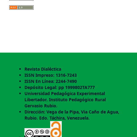
Revista Dialéctica
ISSN Impreso: 1316-7243
ISSN En Línea: 2244-7490
Depósito Legal: pp 1999802TA777
Universidad Pedagógica Experimental
Libertador. Instituto Pedagógico Rural
Gervasio Rubio.
Dirección: Vega de la Pipa, Via Caño de Agua,
Rubio. Edo. Táchira, Venezuela.