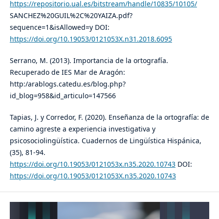
https://repositorio.ual.es/bitstream/handle/10835/10105/
SANCHEZ%20GUIL%2C%20YAIZA.pdf?
sequence=1&isAllowed=y DOI:
https://doi.org/10.19053/0121053X.n31.2018.6095
Serrano, M. (2013). Importancia de la ortografía.
Recuperado de IES Mar de Aragón:
http:/arablogs.catedu.es/blog.php?
id_blog=958&id_articulo=147566
Tapias, J. y Corredor, F. (2020). Enseñanza de la ortografía: de
camino agreste a experiencia investigativa y
psicosociolingüística. Cuadernos de Lingüística Hispánica,
(35), 81-94.
https://doi.org/10.19053/0121053x.n35.2020.10743
DOI:
https://doi.org/10.19053/0121053X.n35.2020.10743