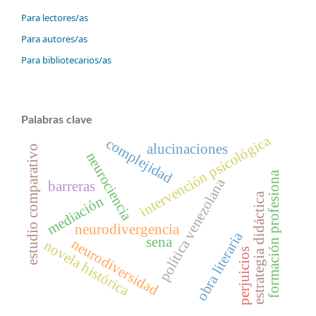
Para lectores/as
Para autores/as
Para bibliotecarios/as
Palabras clave
intervención psicológica
complejidad
alucinaciones
estudio comparativo
neurociencia
formación profesiona
política venezolana
barreras
estrategia didáctica
mediación
neurodivergencia
obra literaria
sena
neurodiversidad
novela histórica
perjuicios