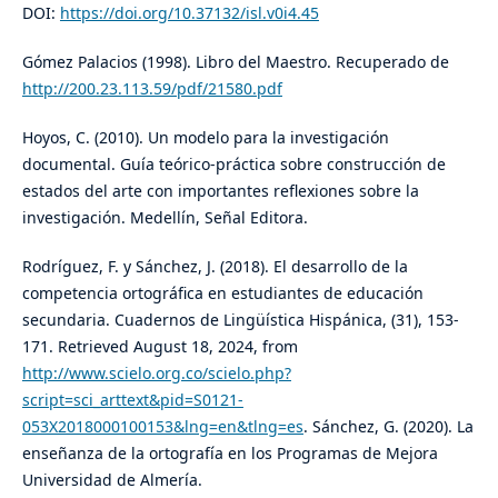
DOI:
https://doi.org/10.37132/isl.v0i4.45
Gómez Palacios (1998). Libro del Maestro. Recuperado de
http://200.23.113.59/pdf/21580.pdf
Hoyos, C. (2010). Un modelo para la investigación
documental. Guía teórico-práctica sobre construcción de
estados del arte con importantes reflexiones sobre la
investigación. Medellín, Señal Editora.
Rodríguez, F. y Sánchez, J. (2018). El desarrollo de la
competencia ortográfica en estudiantes de educación
secundaria. Cuadernos de Lingüística Hispánica, (31), 153-
171. Retrieved August 18, 2024, from
http://www.scielo.org.co/scielo.php?
script=sci_arttext&pid=S0121-
053X2018000100153&lng=en&tlng=es
. Sánchez, G. (2020). La
enseñanza de la ortografía en los Programas de Mejora
Universidad de Almería.