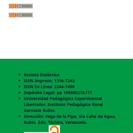
Revista Dialéctica
ISSN Impreso: 1316-7243
ISSN En Línea: 2244-7490
Depósito Legal: pp 1999802TA777
Universidad Pedagógica Experimental
Libertador. Instituto Pedagógico Rural
Gervasio Rubio.
Dirección: Vega de la Pipa, Via Caño de Agua,
Rubio. Edo. Táchira, Venezuela.