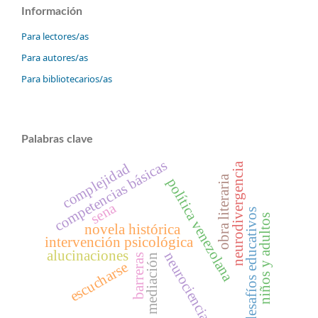
Información
Para lectores/as
Para autores/as
Para bibliotecarios/as
Palabras clave
competencias básicas
complejidad
neurodivergencia
obra literaria
política venezolana
sena
desafíos educativos
niños y adultos
novela histórica
intervención psicológica
alucinaciones
neurociencia
mediación
barreras
escucharse