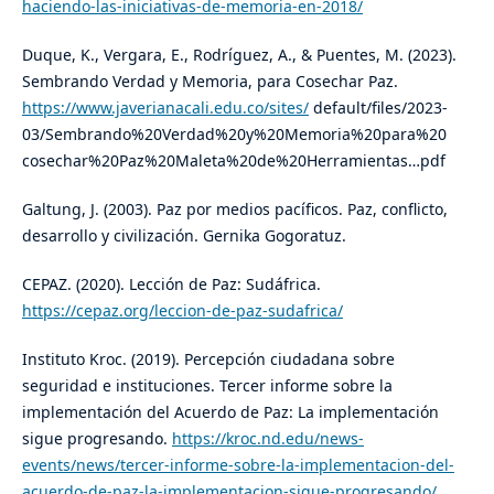
haciendo-las-iniciativas-de-memoria-en-2018/
Duque, K., Vergara, E., Rodríguez, A., & Puentes, M. (2023).
Sembrando Verdad y Memoria, para Cosechar Paz.
https://www.javerianacali.edu.co/sites/
default/files/2023-
03/Sembrando%20Verdad%20y%20Memoria%20para%20
cosechar%20Paz%20Maleta%20de%20Herramientas…pdf
Galtung, J. (2003). Paz por medios pacíficos. Paz, conflicto,
desarrollo y civilización. Gernika Gogoratuz.
CEPAZ. (2020). Lección de Paz: Sudáfrica.
https://cepaz.org/leccion-de-paz-sudafrica/
Instituto Kroc. (2019). Percepción ciudadana sobre
seguridad e instituciones. Tercer informe sobre la
implementación del Acuerdo de Paz: La implementación
sigue progresando.
https://kroc.nd.edu/news-
events/news/tercer-informe-sobre-la-implementacion-del-
acuerdo-de-paz-la-implementacion-sigue-progresando/