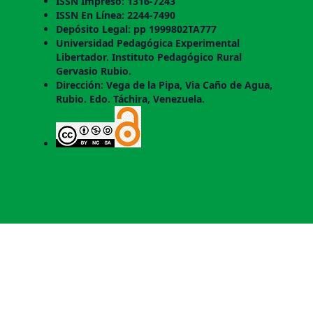
ISSN Impreso: 1316-7243
ISSN En Línea: 2244-7490
Depósito Legal: pp 1999802TA777
Universidad Pedagógica Experimental
Libertador. Instituto Pedagógico Rural
Gervasio Rubio.
Dirección: Vega de la Pipa, Via Caño de Agua,
Rubio. Edo. Táchira, Venezuela.