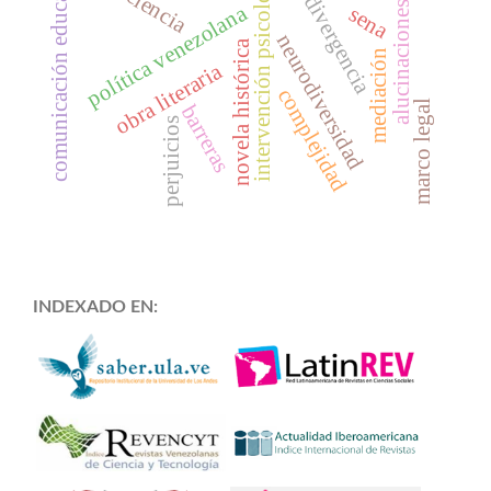
neurodivergencia
intervención psicológica
comunicación educativa
alucinaciones
política venezolana
sena
neurodiversidad
novela histórica
mediación
obra literaria
complejidad
marco legal
barreras
perjuicios
INDEXADO EN: