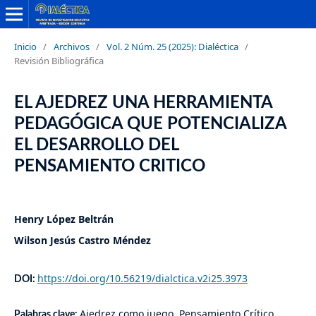
Inicio
/
Archivos
/
Vol. 2 Núm. 25 (2025): Dialéctica
/
Revisión Bibliográfica
EL AJEDREZ UNA HERRAMIENTA
PEDAGÓGICA QUE POTENCIALIZA
EL DESARROLLO DEL
PENSAMIENTO CRITICO
Henry López Beltrán
Wilson Jesús Castro Méndez
https://doi.org/10.56219/dialctica.v2i25.3973
DOI:
Ajedrez como juego, Pensamiento Crítico,
Palabras clave: