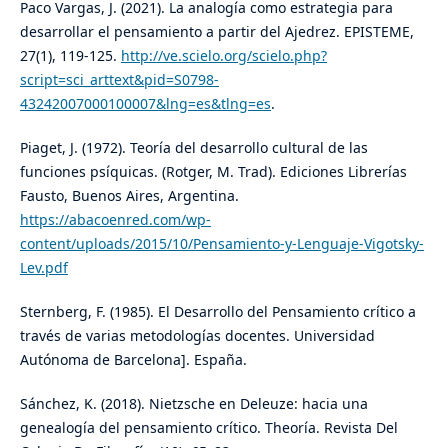
Paco Vargas, J. (2021). La analogía como estrategia para
desarrollar el pensamiento a partir del Ajedrez. EPISTEME,
27(1), 119-125.
http://ve.scielo.org/scielo.php?
script=sci_arttext&pid=S0798-
43242007000100007&lng=es&tlng=es
.
Piaget, J. (1972). Teoría del desarrollo cultural de las
funciones psíquicas. (Rotger, M. Trad). Ediciones Librerías
Fausto, Buenos Aires, Argentina.
https://abacoenred.com/wp-
content/uploads/2015/10/Pensamiento-y-Lenguaje-Vigotsky-
Lev.pdf
Sternberg, F. (1985). El Desarrollo del Pensamiento crítico a
través de varias metodologías docentes. Universidad
Autónoma de Barcelona]. España.
Sánchez, K. (2018). Nietzsche en Deleuze: hacia una
genealogía del pensamiento crítico. Theoría. Revista Del