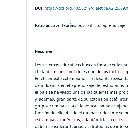
https://doi.org/10.56219/dialctica.v2i25.397
DOI:
Teorías, posconflicto, aprendizaje,
Palabras clave:
Resumen
Los sistemas educativos buscan fortalecer los p
obstante, el posconflicto es uno de los factores 
En el contexto colombiano es relevante revisar la
de influencia en el aprendizaje del estudiante,
el país se ha vivido una de las guerras más pro
y, además, gran parte de su extensión está inte
grupos criminales. Así, la educación no es ajena 
función de ello, desde el quehacer docente se b
estrategias académicas, adaptándolas a estos co
deben considerar teorías y estrategias de inter