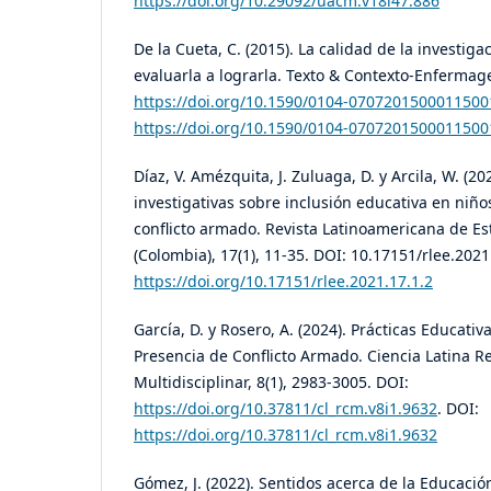
https://doi.org/10.29092/uacm.v18i47.886
De la Cueta, C. (2015). La calidad de la investigac
evaluarla a lograrla. Texto & Contexto-Enfermag
https://doi.org/10.1590/0104-0707201500011500
https://doi.org/10.1590/0104-0707201500011500
Díaz, V. Amézquita, J. Zuluaga, D. y Arcila, W. (2
investigativas sobre inclusión educativa en niño
conflicto armado. Revista Latinoamericana de Es
(Colombia), 17(1), 11-35. DOI: 10.17151/rlee.2021
https://doi.org/10.17151/rlee.2021.17.1.2
García, D. y Rosero, A. (2024). Prácticas Educativ
Presencia de Conflicto Armado. Ciencia Latina Rev
Multidisciplinar, 8(1), 2983-3005. DOI:
https://doi.org/10.37811/cl_rcm.v8i1.9632
. DOI:
https://doi.org/10.37811/cl_rcm.v8i1.9632
Gómez, J. (2022). Sentidos acerca de la Educació