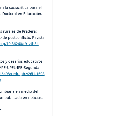
n la sociocrítica para el
s Doctoral en Educación.
es rurales de Pradera:
 de postconflicto. Revista
.org/10.36260/r91zth34
retos y desafíos educativos
CARE-UPEL-IPB-Segunda
.46498/reduipb.v26i1.1608
8
colombiana en medio del
ón publicada en noticias.
: