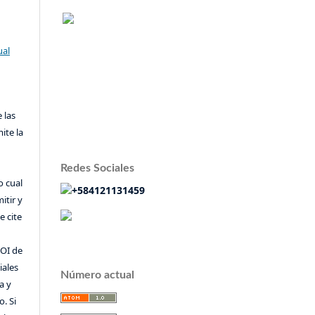
ual
 las
ite la
Redes Sociales
o cual
+584121131459
itir y
 cite
DOI de
iales
Número actual
a y
o. Si