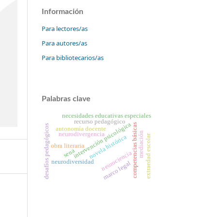
Información
Para lectores/as
Para autores/as
Para bibliotecarios/as
Palabras clave
necesidades educativas especiales
recurso pedagógico
intervención psicológica
competencias básicas
desafíos pedagógicos
autonomía docente
mediación
neurodivergencia
extraedad escolar
novela histórica
obra literaria
sena
neurociencia
neurodiversidad
marco legal