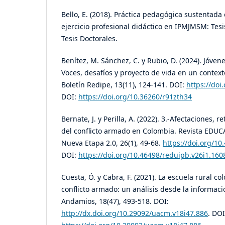
Bello, E. (2018). Práctica pedagógica sustentada e
ejercicio profesional didáctico en IPMJMSM: Tesi
Tesis Doctorales.
Benítez, M. Sánchez, C. y Rubio, D. (2024). Jóven
Voces, desafíos y proyecto de vida en un contexto
Boletín Redipe, 13(11), 124-141. DOI:
https://doi
DOI:
https://doi.org/10.36260/r91zth34
Bernate, J. y Perilla, A. (2022). 3.-Afectaciones, 
del conflicto armado en Colombia. Revista EDU
Nueva Etapa 2.0, 26(1), 49-68.
https://doi.org/10
DOI:
https://doi.org/10.46498/reduipb.v26i1.160
Cuesta, Ó. y Cabra, F. (2021). La escuela rural 
conflicto armado: un análisis desde la informaci
Andamios, 18(47), 493-518. DOI:
http://dx.doi.org/10.29092/uacm.v18i47.886
. DOI