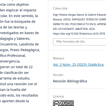
ecta como objetivo
Cómo citar
den explicar el impacto
Ingri Yohana Vargas Ibarra, & Gabriel Eduard
olar. En este sentido, la
Maussa. (2025). ENFOQUES TEÓRICOS SOBR
ión fue la búsqueda de
IMPACTO DEL POSCONFLICTO EN EL APREN
a de las teorías y
DEL ESTUDIANTE.
DIALÉCTICA
,
2
(25).
 investigados en bases de
https://doi.org/10.56219/dialctica.v2i25.3978
edagogía y Saberes,
Más formatos de cita
Encuentros, Lasallista de
azgos, Praxis Pedagógica,
fico-Profesional,
Número
Convergencia,
Vol. 2 Núm. 25 (2025): Dialéctica
gieron un total de 22
e clasificación ser
Sección
 al tema de estudio.
Revisión Bibliográfica
alizó una revisión con el
iban la huella del
todo esto, los resultados
Licencia
e aporten desde la