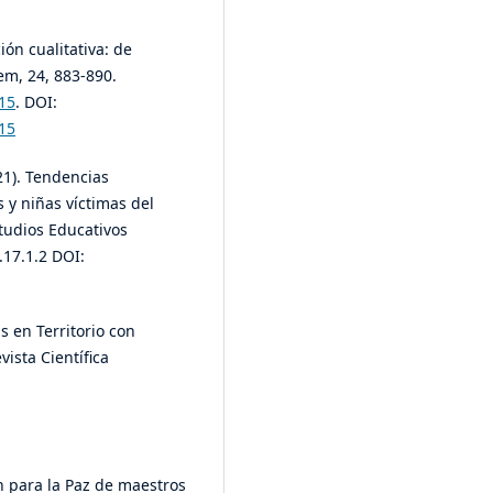
ión cualitativa: de
em, 24, 883-890.
15
. DOI:
15
021). Tendencias
s y niñas víctimas del
tudios Educativos
.17.1.2 DOI:
as en Territorio con
ista Científica
n para la Paz de maestros