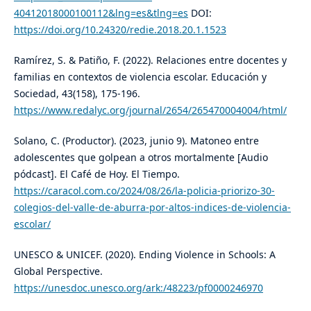
40412018000100112&lng=es&tlng=es
DOI:
https://doi.org/10.24320/redie.2018.20.1.1523
Ramírez, S. & Patiño, F. (2022). Relaciones entre docentes y
familias en contextos de violencia escolar. Educación y
Sociedad, 43(158), 175-196.
https://www.redalyc.org/journal/2654/265470004004/html/
Solano, C. (Productor). (2023, junio 9). Matoneo entre
adolescentes que golpean a otros mortalmente [Audio
pódcast]. El Café de Hoy. El Tiempo.
https://caracol.com.co/2024/08/26/la-policia-priorizo-30-
colegios-del-valle-de-aburra-por-altos-indices-de-violencia-
escolar/
UNESCO & UNICEF. (2020). Ending Violence in Schools: A
Global Perspective.
https://unesdoc.unesco.org/ark:/48223/pf0000246970