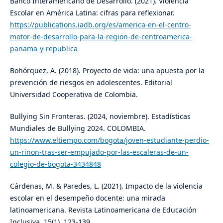
Banco Interamericano de Desarrollo. (2021). Violencia
Escolar en América Latina: cifras para reflexionar.
https://publications.iadb.org/es/america-en-el-centro-
motor-de-desarrollo-para-la-region-de-centroamerica-
panama-y-republica
Bohórquez, A. (2018). Proyecto de vida: una apuesta por la
prevención de riesgos en adolescentes. Editorial
Universidad Cooperativa de Colombia.
Bullying Sin Fronteras. (2024, noviembre). Estadísticas
Mundiales de Bullying 2024. COLOMBIA.
https://www.eltiempo.com/bogota/joven-estudiante-perdio-
un-rinon-tras-ser-empujado-por-las-escaleras-de-un-
colegio-de-bogota-3434848
Cárdenas, M. & Paredes, L. (2021). Impacto de la violencia
escolar en el desempeño docente: una mirada
latinoamericana. Revista Latinoamericana de Educación
Inclusiva, 15(1), 123-139.