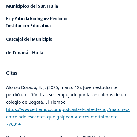
Municipios del Sur, Huila
Elcy Yolanda Rodríguez Perdomo
Institución Educativa
Cascajal del Municipio
de Timaná - Huila
Citas
Alonso Dorado, E. J. (2025, marzo 12). Joven estudiante
perdió un riñón tras ser empujado por las escaleras de un
colegio de Bogotá. El Tiempo.
https://www.eltiempo.com/podcast/el-cafe-de-hoy/matoneo-
entre-adolescentes-que-golpean-a-otros-mortalmente-
776314