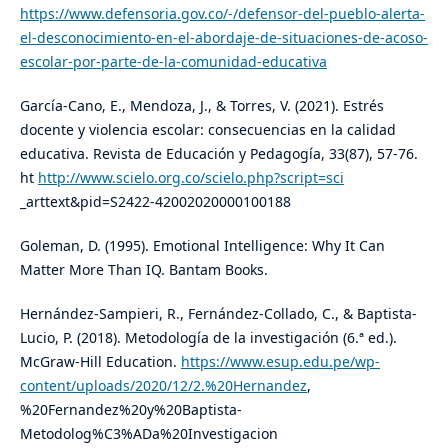
https://www.defensoria.gov.co/-/defensor-del-pueblo-alerta-
el-desconocimiento-en-el-abordaje-de-situaciones-de-acoso-
escolar-por-parte-de-la-comunidad-educativa
García-Cano, E., Mendoza, J., & Torres, V. (2021). Estrés
docente y violencia escolar: consecuencias en la calidad
educativa. Revista de Educación y Pedagogía, 33(87), 57-76.
ht
http://www.scielo.org.co/scielo.php?script=sci
_arttext&pid=S2422-42002020000100188
Goleman, D. (1995). Emotional Intelligence: Why It Can
Matter More Than IQ. Bantam Books.
Hernández-Sampieri, R., Fernández-Collado, C., & Baptista-
Lucio, P. (2018). Metodología de la investigación (6.ª ed.).
McGraw-Hill Education.
https://www.esup.edu.pe/wp-
content/uploads/2020/12/2.%20Hernandez
,
%20Fernandez%20y%20Baptista-
Metodolog%C3%ADa%20Investigacion