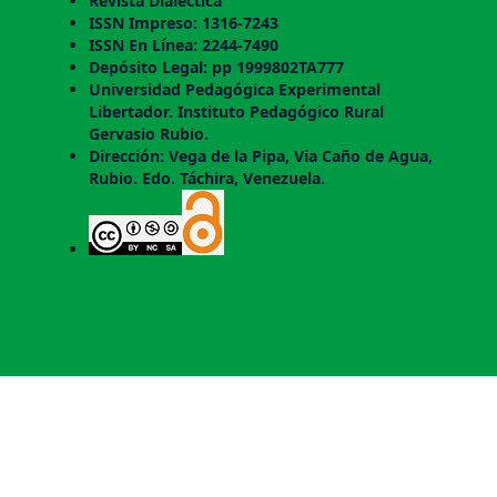
Revista Dialéctica
ISSN Impreso: 1316-7243
ISSN En Línea: 2244-7490
Depósito Legal: pp 1999802TA777
Universidad Pedagógica Experimental
Libertador. Instituto Pedagógico Rural
Gervasio Rubio.
Dirección: Vega de la Pipa, Via Caño de Agua,
Rubio. Edo. Táchira, Venezuela.