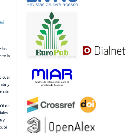
ual
 las
ite la
o cual
itir y
 cite
DOI de
iales
a y
o. Si