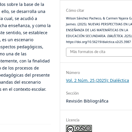
os sobre la base de la
 ello, se desarrolla una
Cómo citar
a cual, se acudió a
Wilson Sánchez Pacheco, & Carmen Yajaira 
Jaimes. (2025). NUEVAS PERSPECTIVAS EN L
cha enseñanza, y como la
ENSEÑANZA DE LAS MATEMÁTICAS EN LA
te sentido, se establece
EDUCACIÓN SECUNDARIA.
DIALÉCTICA
,
2
(25)
 es un escenario
https://doi.org/10.56219/dialctica.v2i25.3987
 aspectos pedagógicos,
Más formatos de cita
mo una de las
temente, con la finalidad
o de los procesos de
Número
 pedagógicas del presente
Vol. 2 Núm. 25 (2025): Dialéctica
mandas del escenario
en el contexto escolar.
Sección
Revisión Bibliográfica
Licencia