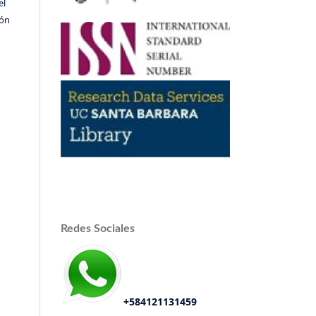
el
ión
Redes Sociales
+584121131459