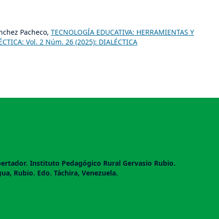
ánchez Pacheco,
TECNOLOGÍA EDUCATIVA: HERRAMIENTAS Y
ÉCTICA: Vol. 2 Núm. 26 (2025): DIALÉCTICA
ertador. Instituto Pedagógico Rural Gervasio Rubio.
gua, Rubio. Edo. Táchira, Venezuela.