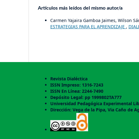
Artículos más leídos del mismo autor/a
Carmen Yajaira Gamboa Jaimes, Wilson S
ESTRATEGIAS PARA EL APRENDIZAJE
,
DIAL
Revista Dialéctica
ISSN Impreso: 1316-7243
ISSN En Línea: 2244-7490
Depósito Legal: pp 1999802TA777
Universidad Pedagógica Experimental Lib
Dirección: Vega de la Pipa, Via Caño de A