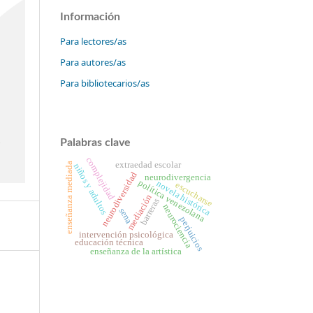
Información
Para lectores/as
Para autores/as
Para bibliotecarios/as
Palabras clave
complejidad
extraedad escolar
enseñanza mediada
niños y adultos
neurodiversidad
neurodivergencia
política venezolana
novela histórica
escucharse
mediación
barreras
neurociencia
sena
perjuicios
intervención psicológica
educación técnica
enseñanza de la artística