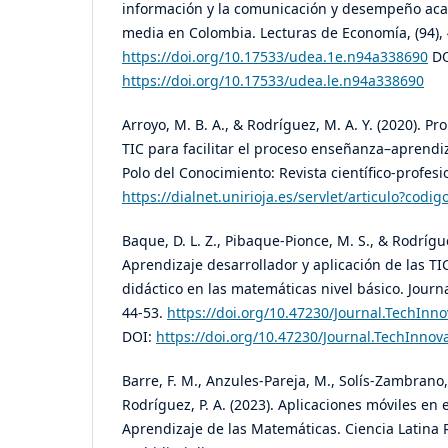
información y la comunicación y desempeño aca
media en Colombia. Lecturas de Economía, (94), 
https://doi.org/10.17533/udea.1e.n94a338690
DO
https://doi.org/10.17533/udea.le.n94a338690
Arroyo, M. B. A., & Rodríguez, M. A. Y. (2020). 
TIC para facilitar el proceso enseñanza–aprendi
Polo del Conocimiento: Revista científico-profesio
https://dialnet.unirioja.es/servlet/articulo?codi
Baque, D. L. Z., Pibaque-Pionce, M. S., & Rodrígue
Aprendizaje desarrollador y aplicación de las 
didáctico en las matemáticas nivel básico. Journa
44-53.
https://doi.org/10.47230/Journal.TechInno
DOI:
https://doi.org/10.47230/Journal.TechInnov
Barre, F. M., Anzules-Pareja, M., Solís-Zambrano,
Rodríguez, P. A. (2023). Aplicaciones móviles en
Aprendizaje de las Matemáticas. Ciencia Latina R