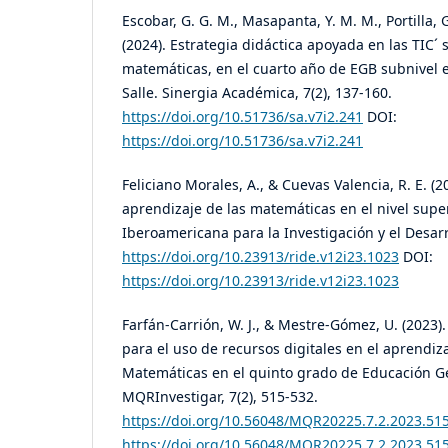
Escobar, G. G. M., Masapanta, Y. M. M., Portilla, G
(2024). Estrategia didáctica apoyada en las TIC´
matemáticas, en el cuarto año de EGB subnivel 
Salle. Sinergia Académica, 7(2), 137-160.
https://doi.org/10.51736/sa.v7i2.241
DOI:
https://doi.org/10.51736/sa.v7i2.241
Feliciano Morales, A., & Cuevas Valencia, R. E. (2
aprendizaje de las matemáticas en el nivel super
Iberoamericana para la Investigación y el Desarr
https://doi.org/10.23913/ride.v12i23.1023
DOI:
https://doi.org/10.23913/ride.v12i23.1023
Farfán-Carrión, W. J., & Mestre-Gómez, U. (2023)
para el uso de recursos digitales en el aprendizaj
Matemáticas en el quinto grado de Educación Ge
MQRInvestigar, 7(2), 515-532.
https://doi.org/10.56048/MQR20225.7.2.2023.51
https://doi.org/10.56048/MQR20225.7.2.2023.51