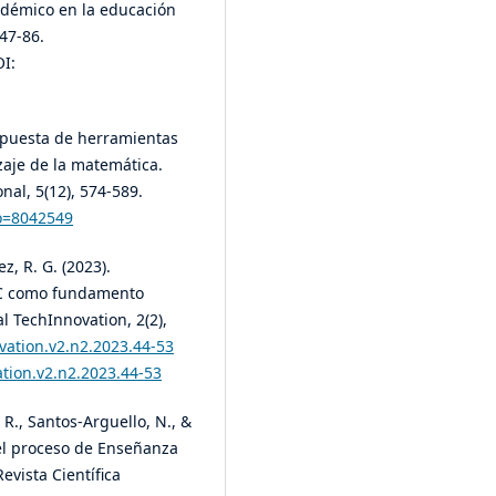
démico en la educación
47-86.
I:
Propuesta de herramientas
zaje de la matemática.
nal, 5(12), 574-589.
go=8042549
z, R. G. (2023).
TIC como fundamento
l TechInnovation, 2(2),
vation.v2.n2.2023.44-53
ation.v2.n2.2023.44-53
 R., Santos-Arguello, N., &
 el proceso de Enseñanza
evista Científica