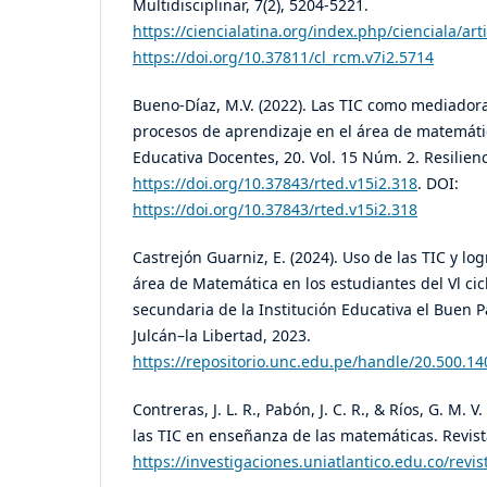
Multidisciplinar, 7(2), 5204-5221.
https://ciencialatina.org/index.php/cienciala/art
https://doi.org/10.37811/cl_rcm.v7i2.5714
Bueno-Díaz, M.V. (2022). Las TIC como mediadora
procesos de aprendizaje en el área de matemáti
Educativa Docentes, 20. Vol. 15 Núm. 2. Resilien
https://doi.org/10.37843/rted.v15i2.318
. DOI:
https://doi.org/10.37843/rted.v15i2.318
Castrejón Guarniz, E. (2024). Uso de las TIC y lo
área de Matemática en los estudiantes del Vl ci
secundaria de la Institución Educativa el Buen
Julcán–la Libertad, 2023.
https://repositorio.unc.edu.pe/handle/20.500.1
Contreras, J. L. R., Pabón, J. C. R., & Ríos, G. M. 
las TIC en enseñanza de las matemáticas. Revist
https://investigaciones.uniatlantico.edu.co/rev