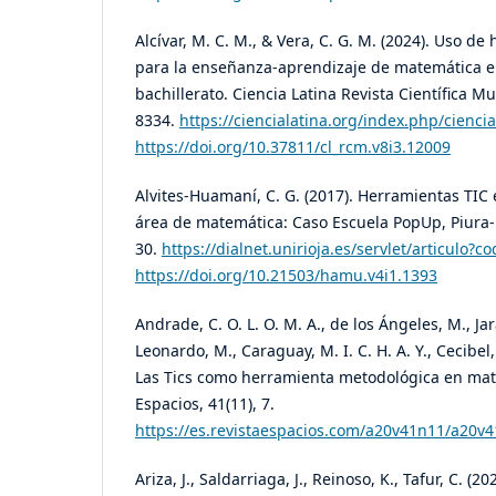
Alcívar, M. C. M., & Vera, C. G. M. (2024). Uso de
para la enseñanza-aprendizaje de matemática e
bachillerato. Ciencia Latina Revista Científica Mul
8334.
https://ciencialatina.org/index.php/ciencia
https://doi.org/10.37811/cl_rcm.v8i3.12009
Alvites-Huamaní, C. G. (2017). Herramientas TIC 
área de matemática: Caso Escuela PopUp, Piura-P
30.
https://dialnet.unirioja.es/servlet/articulo?
https://doi.org/10.21503/hamu.v4i1.1393
Andrade, C. O. L. O. M. A., de los Ángeles, M., Jara
Leonardo, M., Caraguay, M. I. C. H. A. Y., Cecibel
Las Tics como herramienta metodológica en mat
Espacios, 41(11), 7.
https://es.revistaespacios.com/a20v41n11/a20v
Ariza, J., Saldarriaga, J., Reinoso, K., Tafur, C. (2