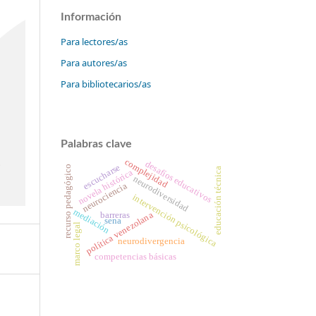
Información
Para lectores/as
Para autores/as
Para bibliotecarios/as
Palabras clave
complejidad
desafíos educativos
escucharse
recurso pedagógico
educación técnica
novela histórica
neurodiversidad
neurociencia
intervención psicológica
mediación
política venezolana
barreras
sena
marco legal
neurodivergencia
competencias básicas