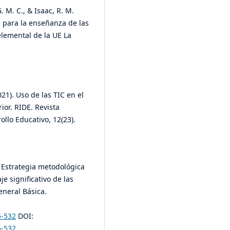
. M. C., & Isaac, R. M.
 s para la enseñanza de las
elemental de la UE La
021). Uso de las TIC en el
ior. RIDE. Revista
ollo Educativo, 12(23).
. Estrategia metodológica
e significativo de las
neral Básica.
5-532
DOI:
5-532