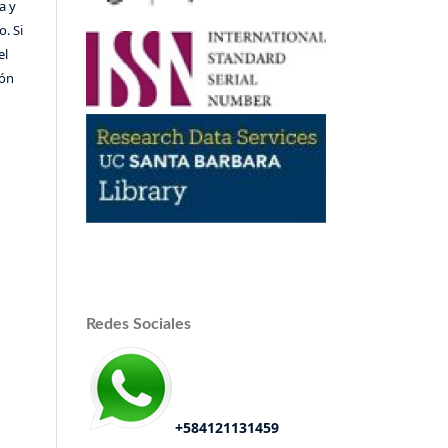
a y
o. Si
el
ión
Redes Sociales
+584121131459