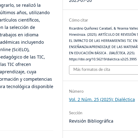
2025-07-20
grarlo, se realizó la
 últimos años, utilizando
tículos científicos,
Cómo citar
n la selección de
Ricardino Quiñonez Carabalí, & Yesenia Vallec
 trabajos en idioma
Hinestroza. (2025). ARTÍCULO DE REVISIÓN
EL IMPACTO DE LAS HERRAMIENTAS TIC EN
académicas incluyendo
ENSEÑANZA/APRENDIZAJE DE LAS MATEMÁ
nline (SciELO),
EN EDUCACIÓN BÁSICA .
DIALÉCTICA
,
2
(25).
pedagógico de las TIC,
https://doi.org/10.56219/dialctica.v2i25.3995
as TIC ofrecen
Más formatos de cita
 aprendizaje, cuya
formación y competencias
tura tecnológica disponible
Número
Vol. 2 Núm. 25 (2025): Dialéctica
Sección
Revisión Bibliográfica