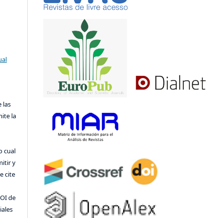
ual
 las
ite la
o cual
itir y
 cite
DOI de
iales