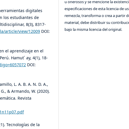
u onerosos y se mencione la existenci
especificaciones de esta licencia de us
 herramientas digitales
remezcla, transforma o crea a partir d
n los estudiantes de
material, debe distribuir su contribuc
tidisciplinar, 8(3), 8317-
bajo la misma licencia del original.
la/article/view/12009
DOI:
en el aprendizaje en el
erú. Hamut´ ay, 4(1), 18-
codigo=6057072
DOI:
millo, L. A. B. A. N. D. A.,
, G., & Armando, W. (2020).
emática. Revista
41n11p07.pdf
021). Tecnologías de la