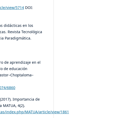
icle/view/5714
DOI:
s didácticas en los
cas. Revista Tecnológica
cia Paradigmática.
gro de aprendizaje en el
clo de educación
 Pastor–Choptaloma–
4074/6860
V. (2017). Importancia de
a MATUA, 4(2).
istas/index.php/MATUA/article/view/1861