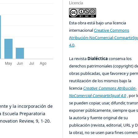
Licencia
Esta obra está bajo una licencia
internacional
Creative Commons
Atribución-NoComercial-CompartirIg
4.0
.
La revista
Dialéctica
conserva los
derechos patrimoniales (copyright) de
obras publicadas, que favorece y perm
reutilización de los mismos bajo la
licencia
Creative Commons Atribución-
NoComercial-CompartirIgual 4.0
, por l
se pueden copiar, usar, difundir, transm
ocente y la incorporación de
exponer públicamente, siempre que se
a Escuela Preparatoria
la autoría y fuente original de su
novation Review, 9, 1-20.
publicación (revista, editorial, URL y 
la obra), no se usen para fines comerc