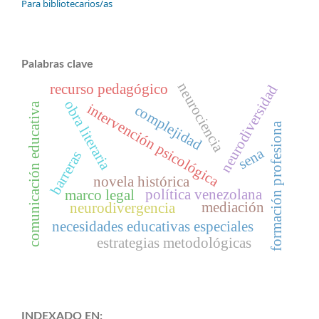
Para bibliotecarios/as
Palabras clave
neurociencia
recurso pedagógico
neurodiversidad
obra literaria
comunicación educativa
intervención psicológica
complejidad
formación profesiona
sena
barreras
novela histórica
política venezolana
marco legal
mediación
neurodivergencia
necesidades educativas especiales
estrategias metodológicas
INDEXADO EN: