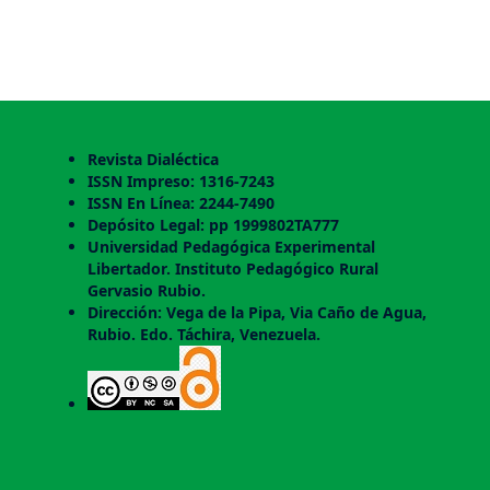
Revista Dialéctica
ISSN Impreso: 1316-7243
ISSN En Línea: 2244-7490
Depósito Legal: pp 1999802TA777
Universidad Pedagógica Experimental
Libertador. Instituto Pedagógico Rural
Gervasio Rubio.
Dirección: Vega de la Pipa, Via Caño de Agua,
Rubio. Edo. Táchira, Venezuela.