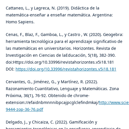
Cattaneo, L., y Lagreca, N. (2019). Didáctica de la
matemática-enseñar a enseñar matemática. Argentina:
Homo Sapiens.
Cenas, F., Blaz, F., Gamboa, L., y Castro , W. (2020). Geogebra:
herramienta tecnológica para el aprendizaje significativo de
las matemáticas en universitarios. Horizontes. Revista de
Investigación en Ciencias de laEducación, 5(18), 382-390.
doi:Https://doi.org/10.33996/revistahorizontes.v5i18.181
DOI:
https://doi.org/10.33996/revistahorizontes.v5i18.181
Cervantes, G., Jiménez, G., y Martínez, R. (2022).
Razonamiento Cuantitativo, Lenguaje y Matemáticas. Zona
Próxima, 36(1), 76-92. Obtenido de chrome-
extension://efaidnbmnnnibpcajpcglclefindmkaj/
http://www.scie
9444-zop-36-76.pdf
Delgado, J., y Chicaiza, C. (2022). Gamificación y
herramientas tecnológicas en la enseñanza-aprendizaje de