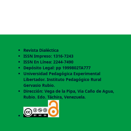
Revista Dialéctica
ISSN Impreso: 1316-7243
ISSN En Línea: 2244-7490
Depósito Legal: pp 1999802TA777
Universidad Pedagógica Experimental
Libertador. Instituto Pedagógico Rural
Gervasio Rubio.
Dirección: Vega de la Pipa, Via Caño de Agua,
Rubio. Edo. Táchira, Venezuela.