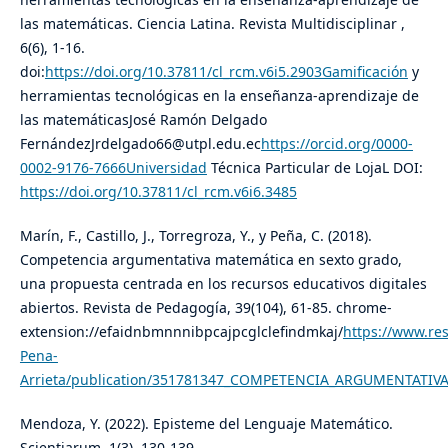
las matemáticas. Ciencia Latina. Revista Multidisciplinar ,
6(6), 1-16.
doi:
https://doi.org/10.37811/cl_rcm.v6i5.2903Gamificación
y
herramientas tecnológicas en la enseñanza-aprendizaje de
las matemáticasJosé Ramón Delgado
FernándezJrdelgado66@utpl.edu.ec
https://orcid.org/0000-
0002-9176-7666Universidad
Técnica Particular de LojaL DOI:
https://doi.org/10.37811/cl_rcm.v6i6.3485
Marín, F., Castillo, J., Torregroza, Y., y Peña, C. (2018).
Competencia argumentativa matemática en sexto grado,
una propuesta centrada en los recursos educativos digitales
abiertos. Revista de Pedagogía, 39(104), 61-85. chrome-
extension://efaidnbmnnnibpcajpcglclefindmkaj/
https://www.res
Pena-
Arrieta/publication/351781347_COMPETENCIA_ARGUMENTAT
Mendoza, Y. (2022). Episteme del Lenguaje Matemático.
Scientiarum, 1(3), 130-139.