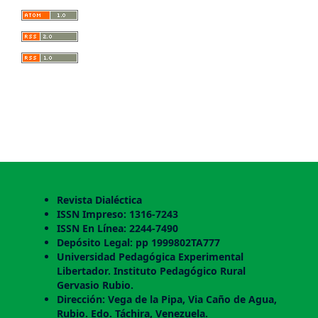
Revista Dialéctica
ISSN Impreso: 1316-7243
ISSN En Línea: 2244-7490
Depósito Legal: pp 1999802TA777
Universidad Pedagógica Experimental
Libertador. Instituto Pedagógico Rural
Gervasio Rubio.
Dirección: Vega de la Pipa, Via Caño de Agua,
Rubio. Edo. Táchira, Venezuela.