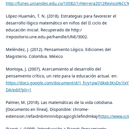
http://funes.uniandes.edu.co/10582/1/Herrera2012Revisio%CC
López-Huamán, T. N. (2018). Estrategias para favorecer el
desarrollo lógico matemático en niños del II ciclo de
educación inicial. Recuperado de http:/
/repositorio.une.edu.pe/handle/UNE/3002.
Meléndez, J. (2012). Pensamiento Lógico. Ediciones del
Magisterio. Colombia. México
Montoya, J. (2007). Acercamiento al desarrollo del
pensamiento crítico, un reto para la educación actual. en:
https://docs.google.com/document/d/1_fcjy1pw7dkxb3KsDs1l
DA/edit?pli=1
Palmer, M. (2018). Las matemáticas de la vida cotidiana.
[Documento en línea]. Disponible: chrome-
extension://efaidnbmnnnibpcajpcglclefindmkaj/
https://www.ic
Piaget, J. (1998). Introducción a Piaget: Pensamiento,