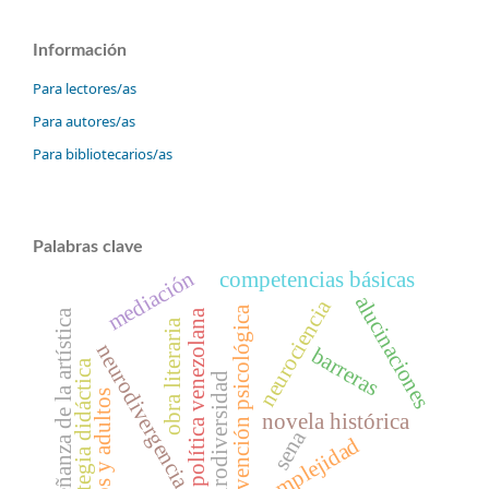
Información
Para lectores/as
Para autores/as
Para bibliotecarios/as
Palabras clave
mediación
competencias básicas
alucinaciones
neurociencia
intervención psicológica
política venezolana
enseñanza de la artística
obra literaria
neurodivergencia
barreras
estrategia didáctica
neurodiversidad
niños y adultos
novela histórica
sena
complejidad