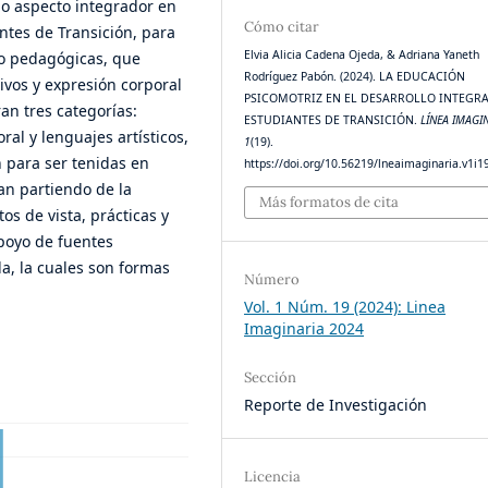
mo aspecto integrador en
Cómo citar
tes de Transición, para
Elvia Alicia Cadena Ojeda, & Adriana Yaneth
co pedagógicas, que
Rodríguez Pabón. (2024). LA EDUCACIÓN
ivos y expresión corporal
PSICOMOTRIZ EN EL DESARROLLO INTEGRA
an tres categorías:
ESTUDIANTES DE TRANSICIÓN.
LÍNEA IMAGI
al y lenguajes artísticos,
1
(19).
n para ser tenidas en
https://doi.org/10.56219/lneaimaginaria.v1i1
n partiendo de la
Más formatos de cita
os de vista, prácticas y
poyo de fuentes
la, la cuales son formas
Número
Vol. 1 Núm. 19 (2024): Linea
Imaginaria 2024
Sección
Reporte de Investigación
Licencia