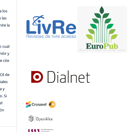
a los
 las
ite la
o cual
itir y
 cite
DOI de
iales
a y
o. Si
el
ión