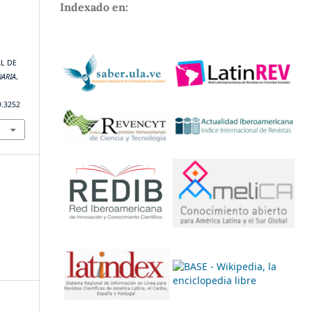
Indexado en:
L DE
NARIA
,
9.3252