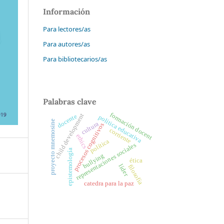
Información
Para lectores/as
Para autores/as
Para bibliotecarios/as
Palabras clave
formación docent
child development
docente
política educativa
proyecto mnemosine
cultura
procesos cognitivos
corriente
ethics
política
representaciones sociales
epistemología
bullying
ética
líder
filosofía
catedra para la paz