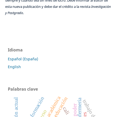
siempre y cuando sea sin fines de lucro. Debe informar al Editor de
esta nueva publicación y debe dar el crédito a la revista
Investigación
y Postgrado
.
Idioma
Español (España)
English
Palabras clave
unidad académica
educación actual
trabajo de campo
poder
cali