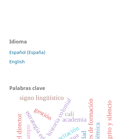
Idioma
Español (España)
English
Palabras clave
signo lingüístico
historia colonial
ambientes de formación
grito y silencio
gestión
estrategia educativa
cali
academia
capacitación
lengua