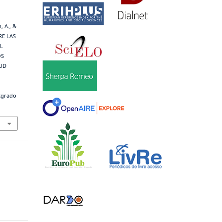
, A., &
RE LAS
L
OS
TUD
stgrado