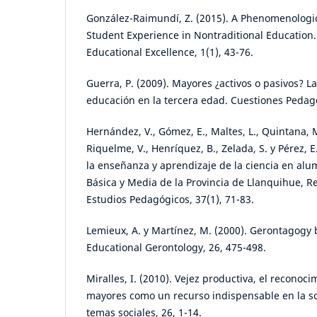
González-Raimundí, Z. (2015). A Phenomenologic
Student Experience in Nontraditional Education. 
Educational Excellence, 1(1), 43-76.
Guerra, P. (2009). Mayores ¿activos o pasivos? L
educación en la tercera edad. Cuestiones Pedagó
Hernández, V., Gómez, E., Maltes, L., Quintana, M
Riquelme, V., Henríquez, B., Zelada, S. y Pérez, E
la enseñanza y aprendizaje de la ciencia en al
Básica y Media de la Provincia de Llanquihue, R
Estudios Pedagógicos, 37(1), 71-83.
Lemieux, A. y Martínez, M. (2000). Gerontagogy 
Educational Gerontology, 26, 475-498.
Miralles, I. (2010). Vejez productiva, el reconoc
mayores como un recurso indispensable en la soc
temas sociales, 26, 1-14.