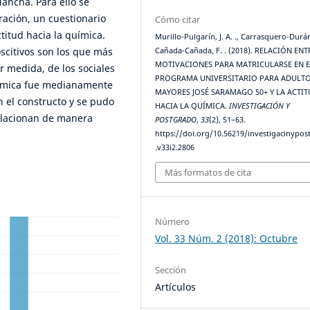
ancha. Para ello se
ración, un cuestionario
Cómo citar
titud hacia la química.
Murillo-Pulgarín, J. A. ., Carrasquero-Durán
scitivos son los que más
Cañada-Cañada, F. . (2018). RELACIÓN ENT
MOTIVACIONES PARA MATRICULARSE EN E
 medida, de los sociales
PROGRAMA UNIVERSITARIO PARA ADULT
 química fue medianamente
MAYORES JOSÉ SARAMAGO 50+ Y LA ACTI
n el constructo y se pudo
HACIA LA QUÍMICA.
INVESTIGACIÓN Y
elacionan de manera
POSTGRADO
,
33
(2), 51–63.
https://doi.org/10.56219/investigacinypo
.v33i2.2806
Más formatos de cita
Número
Vol. 33 Núm. 2 (2018): Octubre
Sección
Artículos