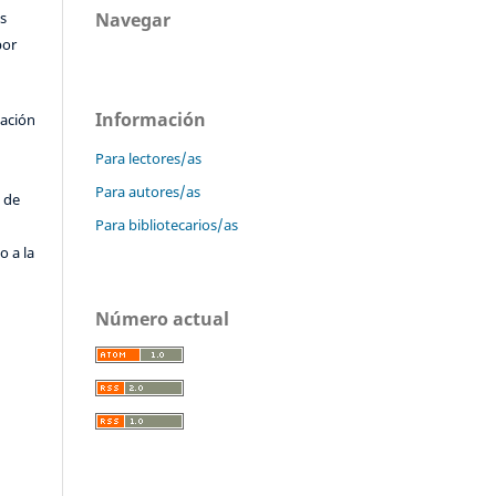
s
Navegar
por
Información
cación
Para lectores/as
o
Para autores/as
 de
Para bibliotecarios/as
o a la
Número actual