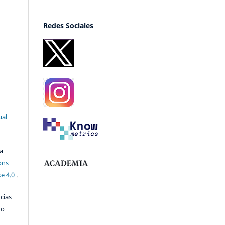
Redes Sociales
ual
a
ons
e 4.0
.
ncias
no