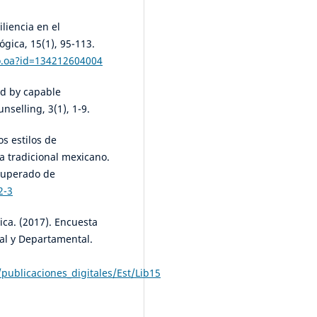
iliencia en el
gica, 15(1), 95-113.
lo.oa?id=134212604004
ed by capable
nselling, 3(1), 1-9.
os estilos de
a tradicional mexicano.
ecuperado de
2-3
ica. (2017). Encuesta
al y Departamental.
ublicaciones_digitales/Est/Lib15