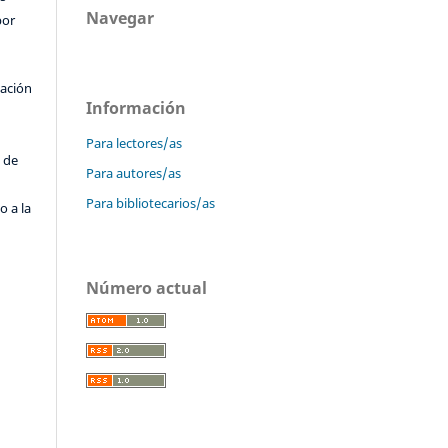
Navegar
por
cación
Información
o
Para lectores/as
 de
Para autores/as
Para bibliotecarios/as
o a la
Número actual