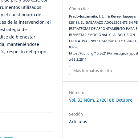
trumentos utilizados
Cómo citar
y el cuestionario de
Prado-Juscamaita, J. I. ., & Reves-Huapaya, E
és de la intervención, el
(2018). EL EMBARAZO ADOLESCENTE EN PE
ESTRATEGIAS DE AFRONTAMIENTO PARA E
estrategia de
BIENESTAR EMOCIONAL Y LA INCLUSIÓN
dice de bienestar
EDUCATIVA.
INVESTIGACIÓN Y POSTGRADO
,
vida, manteniéndose
83–96.
1%, respecto del grupo
https://doi.org/10.56219/investigacinypo
.v33i2.2811
Más formatos de cita
Número
Vol. 33 Núm. 2 (2018): Octubre
Sección
Artículos