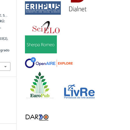
. S. .
RÚ:
L
33
(2),
stgrado