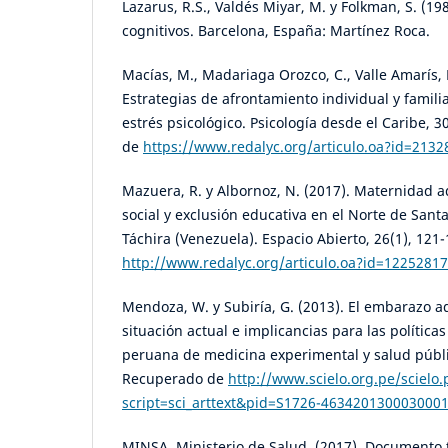
Lazarus, R.S., Valdés Miyar, M. y Folkman, S. (19
cognitivos. Barcelona, España: Martínez Roca.
Macías, M., Madariaga Orozco, C., Valle Amarís, 
Estrategias de afrontamiento individual y familia
estrés psicológico. Psicología desde el Caribe, 
de
https://www.redalyc.org/articulo.oa?id=213
Mazuera, R. y Albornoz, N. (2017). Maternidad 
social y exclusión educativa en el Norte de Sant
Táchira (Venezuela). Espacio Abierto, 26(1), 12
http://www.redalyc.org/articulo.oa?id=1225281
Mendoza, W. y Subiría, G. (2013). El embarazo a
situación actual e implicancias para las políticas
peruana de medicina experimental y salud públic
Recuperado de
http://www.scielo.org.pe/scielo
script=sci_arttext&pid=S1726-463420130003000
MINSA. Ministerio de Salud. (2017). Documento t