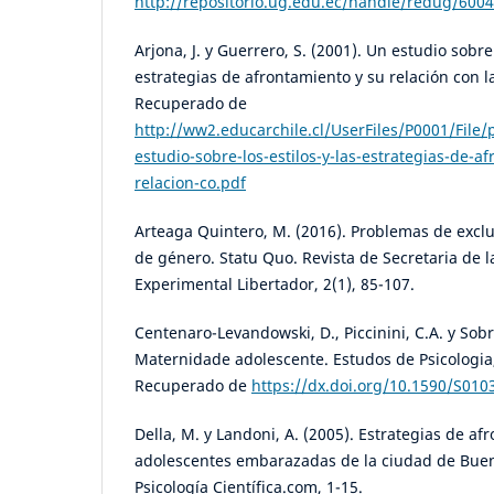
http://repositorio.ug.edu.ec/handle/redug/6004
Arjona, J. y Guerrero, S. (2001). Un estudio sobre 
estrategias de afrontamiento y su relación con l
Recuperado de
http://ww2.educarchile.cl/UserFiles/P0001/File/
estudio-sobre-los-estilos-y-las-estrategias-de-a
relacion-co.pdf
Arteaga Quintero, M. (2016). Problemas de excl
de género. Statu Quo. Revista de Secretaria de 
Experimental Libertador, 2(1), 85-107.
Centenaro-Levandowski, D., Piccinini, C.A. y Sobr
Maternidade adolescente. Estudos de Psicologia,
Recuperado de
https://dx.doi.org/10.1590/S01
Della, M. y Landoni, A. (2005). Estrategias de a
adolescentes embarazadas de la ciudad de Bueno
Psicología Científica.com, 1-15.