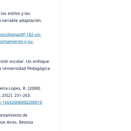
los estilos y las
a variable adaptación.
psicologiapdf-182-un-
frontamiento-y-su-
usión escolar. Un enfoque
la Universidad Pedagógica
eira-Lopes, R. (2008).
 25(2), 251-263.
03-166X2008000200010
frontamiento de
s Aires. Revista