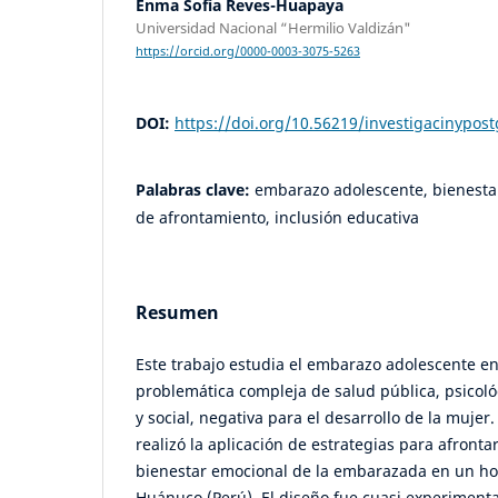
Enma Sofía Reves-Huapaya
Universidad Nacional “Hermilio Valdizán"
https://orcid.org/0000-0003-3075-5263
DOI:
https://doi.org/10.56219/investigacinypos
Palabras clave:
embarazo adolescente, bienestar
de afrontamiento, inclusión educativa
Resumen
Este trabajo estudia el embarazo adolescente e
problemática compleja de salud pública, psicológ
y social, negativa para el desarrollo de la mujer.
realizó la aplicación de estrategias para afronta
bienestar emocional de la embarazada en un hos
Huánuco (Perú). El diseño fue cuasi experimental