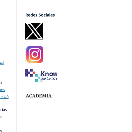
Redes Sociales
ual
a
ons
e 4.0
.
ncias
no
s