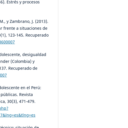
86). Estrés y procesos
M., y Zambrano, J. (2013).
r frente a situaciones de
30(1), 123-145. Recuperado
28600007
adolescente, desigualdad
ander (Colombia) y
1-137. Recuperado de
7007
dolescente en el Perú:
 públicas. Revista
a, 30(3), 471-479.
.php?
17&lng=es&tlng=es
écnico: situación de