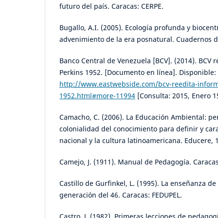
futuro del país. Caracas: CERPE.
Bugallo, A.I. (2005). Ecología profunda y biocent
advenimiento de la era posnatural. Cuadernos de
Banco Central de Venezuela [BCV]. (2014). BCV r
Perkins 1952. [Documento en línea]. Disponible:
http://www.eastwebside.com/bcv-reedita-inform
1952.html#more-11994
[Consulta: 2015, Enero 1
Camacho, C. (2006). La Educación Ambiental: per
colonialidad del conocimiento para definir y cara
nacional y la cultura latinoamericana. Educere, 
Camejo, J. (1911). Manual de Pedagogía. Caraca
Castillo de Gurfinkel, L. (1995). La enseñanza de 
generación del 46. Caracas: FEDUPEL.
Castro, J. (1982). Primeras lecciones de pedagog