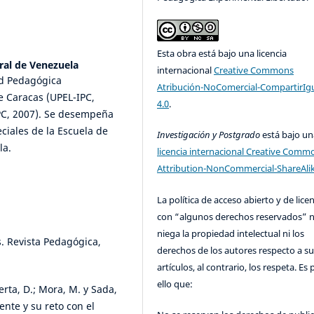
Esta obra está bajo una licencia
ral de Venezuela
internacional
Creative Commons
ad Pedagógica
Atribución-NoComercial-CompartirIg
e Caracas (UPEL-IPC,
4.0
.
PC, 2007). Se desempeña
ciales de la Escuela de
Investigación y Postgrado
está bajo un
la.
licencia internacional Creative Comm
Attribution-NonCommercial-ShareAlik
La política de acceso abierto y de lice
con “algunos derechos reservados” 
niega la propiedad intelectual ni los
s. Revista Pedagógica,
derechos de los autores respecto a su
artículos, al contrario, los respeta. Es 
ello que:
erta, D.; Mora, M. y Sada,
ente y su reto con el