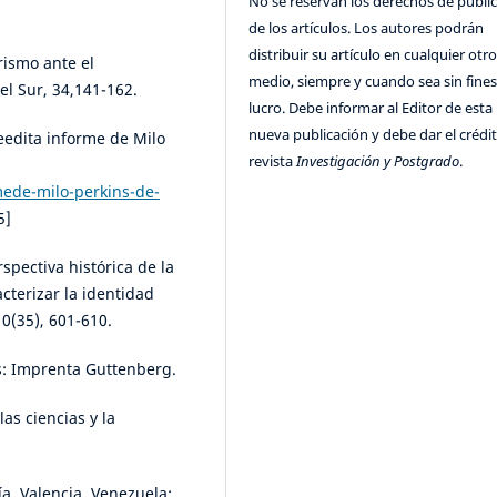
No se reservan los derechos de publi
de los artículos. Los autores podrán
distribuir su artículo en cualquier otr
rismo ante el
medio, siempre y cuando sea sin fines
l Sur, 34,141-162.
lucro. Debe informar al Editor de esta
nueva publicación y debe dar el crédit
eedita informe de Milo
revista
Investigación y Postgrado
.
ede-milo-perkins-de-
5]
spectiva histórica de la
cterizar la identidad
10(35), 601-610.
s: Imprenta Guttenberg.
las ciencias y la
ía. Valencia, Venezuela: