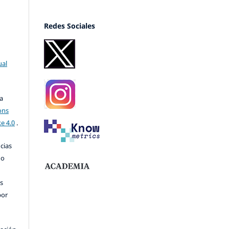
Redes Sociales
ual
a
ons
e 4.0
.
ncias
no
s
por