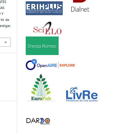
NTES
IAS
 Y
tir de
estigac