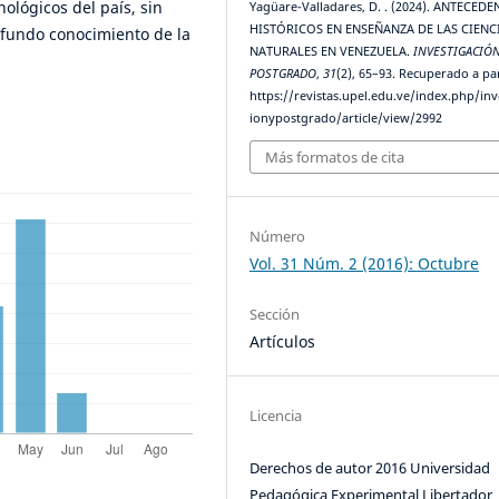
nológicos del país, sin
Yagüare-Valladares, D. . (2024). ANTECEDE
HISTÓRICOS EN ENSEÑANZA DE LAS CIENC
fundo conocimiento de la
NATURALES EN VENEZUELA.
INVESTIGACIÓN
POSTGRADO
,
31
(2), 65–93. Recuperado a par
https://revistas.upel.edu.ve/index.php/inv
ionypostgrado/article/view/2992
Más formatos de cita
Número
Vol. 31 Núm. 2 (2016): Octubre
Sección
Artículos
Licencia
Derechos de autor 2016 Universidad
Pedagógica Experimental Libertador