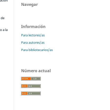
cación
Navegar
o
 de
Información
o a la
Para lectores/as
Para autores/as
Para bibliotecarios/as
Número actual