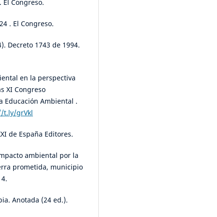
. El Congreso.
24 . El Congreso.
4). Decreto 1743 de 1994.
iental en la perspectiva
as XI Congreso
la Educación Ambiental .
//t.ly/grVkl
XXI de España Editores.
 impacto ambiental por la
ierra prometida, municipio
14.
bia. Anotada (24 ed.).