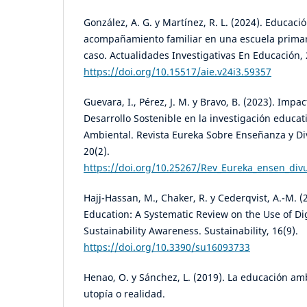
González, A. G. y Martínez, R. L. (2024). Educaci
acompañamiento familiar en una escuela primar
caso. Actualidades Investigativas En Educación, 2
https://doi.org/10.15517/aie.v24i3.59357
Guevara, I., Pérez, J. M. y Bravo, B. (2023). Impa
Desarrollo Sostenible en la investigación educa
Ambiental. Revista Eureka Sobre Enseñanza y Div
20(2).
https://doi.org/10.25267/Rev_Eureka_ensen_divu
Hajj-Hassan, M., Chaker, R. y Cederqvist, A.-M. 
Education: A Systematic Review on the Use of Dig
Sustainability Awareness. Sustainability, 16(9).
https://doi.org/10.3390/su16093733
Henao, O. y Sánchez, L. (2019). La educación am
utopía o realidad.