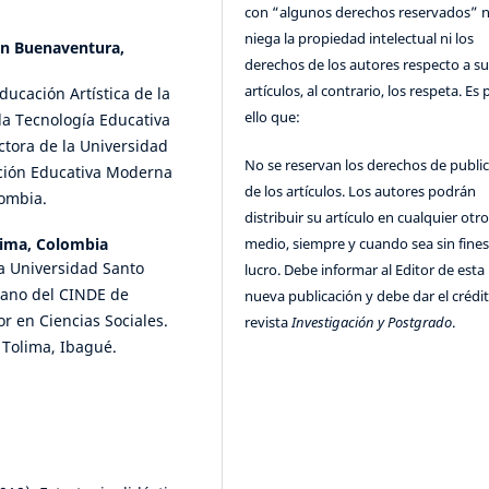
con “algunos derechos reservados” 
niega la propiedad intelectual ni los
an Buenaventura,
derechos de los autores respecto a su
artículos, al contrario, los respeta. Es 
ucación Artística de la
ello que:
la Tecnología Educativa
ctora de la Universidad
No se reservan los derechos de publi
ución Educativa Moderna
de los artículos. Los autores podrán
lombia.
distribuir su artículo en cualquier otr
medio, siempre y cuando sea sin fines
lima, Colombia
la Universidad Santo
lucro. Debe informar al Editor de esta
mano del CINDE de
nueva publicación y debe dar el crédit
r en Ciencias Sociales.
revista
Investigación y Postgrado
.
 Tolima, Ibagué.