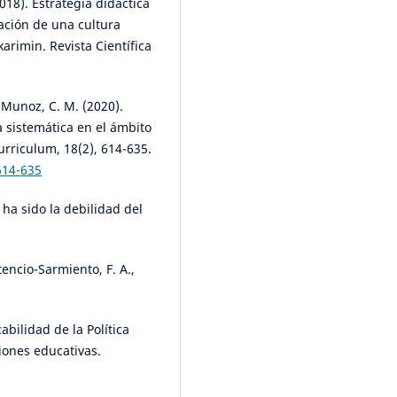
018). Estrategia didáctica
mación de una cultura
arimin. Revista Científica
& Munoz, C. M. (2020).
a sistemática en el ámbito
Curriculum, 18(2), 614-635.
614-635
 ha sido la debilidad del
tencio-Sarmiento, F. A.,
abilidad de la Política
iones educativas.