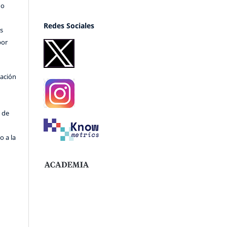
no
Redes Sociales
s
por
cación
o
 de
o a la