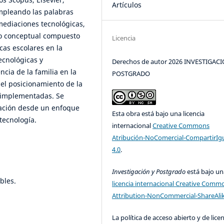
Artículos
Empleando las palabras
mediaciones tecnológicas,
rco conceptual compuesto
Licencia
icas escolares en la
ecnológicas y
Derechos de autor 2026 INVESTIGACI
cia de la familia en la
POSTGRADO
 el posicionamiento de la
s implementadas. Se
zación desde un enfoque
Esta obra está bajo una licencia
 tecnología.
internacional
Creative Commons
Atribución-NoComercial-CompartirIg
4.0
.
Investigación y Postgrado
está bajo un
bles.
licencia internacional Creative Comm
Attribution-NonCommercial-ShareAlik
La política de acceso abierto y de lice