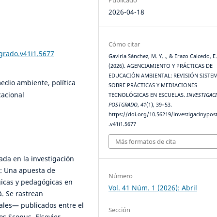
2026-04-18
Cómo citar
tgrado.v41i1.5677
Gaviria Sánchez, M. Y. ., & Erazo Caicedo, E.
(2026). AGENCIAMIENTO Y PRÁCTICAS DE
EDUCACIÓN AMBIENTAL: REVISIÓN SISTE
edio ambiente, política
SOBRE PRÁCTICAS Y MEDIACIONES
cacional
TECNOLÓGICAS EN ESCUELAS.
INVESTIGAC
POSTGRADO
,
41
(1), 39–53.
https://doi.org/10.56219/investigacinypo
.v41i1.5677
Más formatos de cita
ada en la investigación
l: Una apuesta de
Número
icas y pedagógicas en
Vol. 41 Núm. 1 (2026): Abril
á. Se rastrean
rales— publicados entre el
Sección
os Scopus, Elsevier,