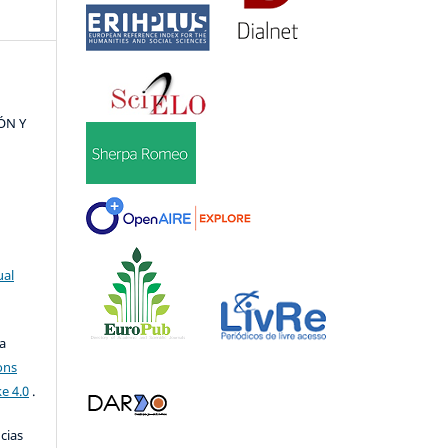
ÓN Y
ual
a
ons
e 4.0
.
ncias