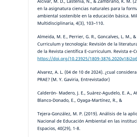
Alcívar, M. D., Lastenia, N., & Zambrano, K. M. (2
en la asignatura ciencias naturales para la for
ambiental sostenible en la educación básica. Mik
Multidisciplinaria, 4(3), 103–110.
Almeida, M. E., Perrier, G. R., Goncalves, L. M., 
Curriculum y tecnología: Revisión de la literatur
de la Revista científica E-curriculum. Revista e-
https://doi.org/10.23925/1809-3876.2020v18i2p
Alvarez, A. L. (04 de 10 de 2024). ¿cual considera
PRAE? (M. Y. Gaviria, Entrevistador)
Calderón- Madero, J. E., Suárez-Agudelo, E. A., A
Blanco-Donado, E., Oyaga-Martínez, R., &
Tejera-González, M. P. (2019). Análisis de la aplic
Nacional de Educación Ambiental en las instituc
Espacios, 40(29), 1-8.