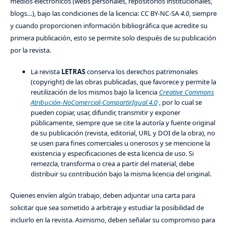
medios electrónicos (webs personales, repositorios institucionales,
blogs…), bajo las condiciones de la licencia: CC BY-NC-SA
4.0
, siempre
y cuando proporcionen información bibliográfica que acredite su
primera publicación, esto se permite solo después de su publicación
por la revista.
La revista
LETRAS
conserva los derechos patrimoniales
(copyright) de las obras publicadas, que favorece y permite la
reutilización de los mismos bajo la licencia
Creative Commons
Atribución-NoComercial-CompartirIgual 4.0
, por lo cual se
pueden copiar, usar, difundir, transmitir y exponer
públicamente, siempre que se cite la autoría y fuente original
de su publicación (revista, editorial, URL y DOI de la obra), no
se usen para fines comerciales u onerosos y se mencione la
existencia y especificaciones de esta licencia de uso. Si
remezcla, transforma o crea a partir del material, debe
distribuir su contribución bajo la misma licencia del original.
Quienes envíen algún trabajo, deben adjuntar una carta para
solicitar que sea sometido a arbitraje y estudiar la posibilidad de
incluirlo en la revista. Asimismo, deben señalar su compromiso para