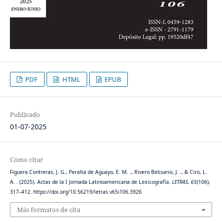
PDF
HTML
EPUB
Publicado
01-07-2025
Cómo citar
Figuera Contreras, J. G., Peralta de Aguayo, E. M. ., Rivero Belisario, J. ., & Ciro, L.
A. . (2025). Actas de la I Jornada Latinoamericana de Lexicografía.
LETRAS
,
65
(106),
317–412. https://doi.org/10.56219/letras.v65i106.3926
Más formatos de cita