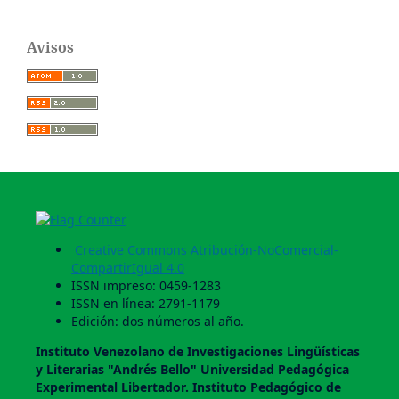
Avisos
Creative Commons Atribución-NoComercial-
CompartirIgual 4.0
ISSN impreso: 0459-1283
ISSN en línea: 2791-1179
Edición: dos números al año.
Instituto Venezolano de Investigaciones Lingüí­sticas
y Literarias "Andrés Bello" Universidad Pedagógica
Experimental Libertador. Instituto Pedagógico de