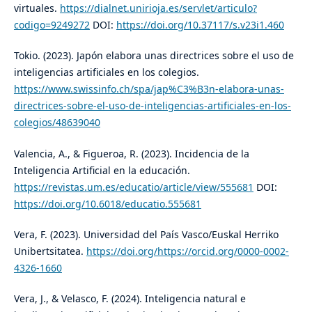
virtuales.
https://dialnet.unirioja.es/servlet/articulo?
codigo=9249272
DOI:
https://doi.org/10.37117/s.v23i1.460
Tokio. (2023). Japón elabora unas directrices sobre el uso de
inteligencias artificiales en los colegios.
https://www.swissinfo.ch/spa/jap%C3%B3n-elabora-unas-
directrices-sobre-el-uso-de-inteligencias-artificiales-en-los-
colegios/48639040
Valencia, A., & Figueroa, R. (2023). Incidencia de la
Inteligencia Artificial en la educación.
https://revistas.um.es/educatio/article/view/555681
DOI:
https://doi.org/10.6018/educatio.555681
Vera, F. (2023). Universidad del País Vasco/Euskal Herriko
Unibertsitatea.
https://doi.org/https://orcid.org/0000-0002-
4326-1660
Vera, J., & Velasco, F. (2024). Inteligencia natural e