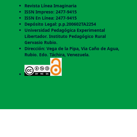
Revista Línea Imaginaria
ISSN Impreso: 2477-9415
ISSN En Línea: 2477-9415
Depósito Legal: p.p.200602TA2254
Universidad Pedagógica Experimental
Libertador. Instituto Pedagógico Rural
Gervasio Rubio.
Dirección: Vega de la Pipa, Via Caño de Agua,
Rubio. Edo. Táchira, Venezuela.