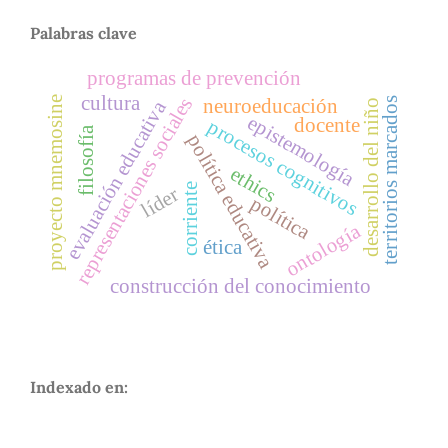
Palabras clave
programas de prevención
cultura
representaciones sociales
proyecto mnemosine
neuroeducación
territorios marcados
evaluación educativa
desarrollo del niño
epistemología
docente
procesos cognitivos
filosofía
política educativa
ethics
corriente
líder
política
ontología
ética
construcción del conocimiento
Indexado en: