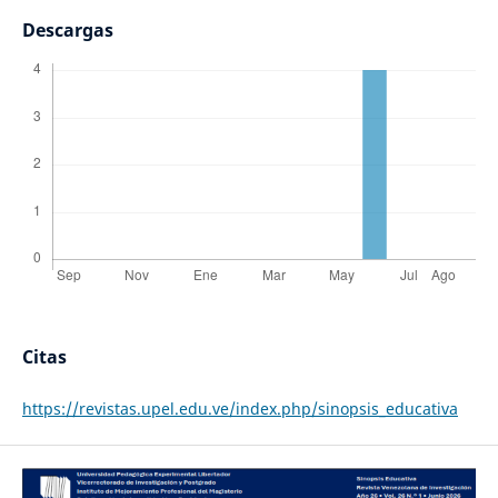
Descargas
Citas
https://revistas.upel.edu.ve/index.php/sinopsis_educativa