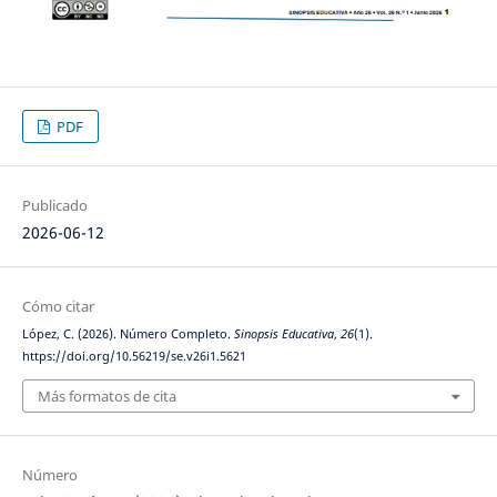
PDF
Publicado
2026-06-12
Cómo citar
López, C. (2026). Número Completo.
Sinopsis Educativa
,
26
(1).
https://doi.org/10.56219/se.v26i1.5621
Más formatos de cita
Número