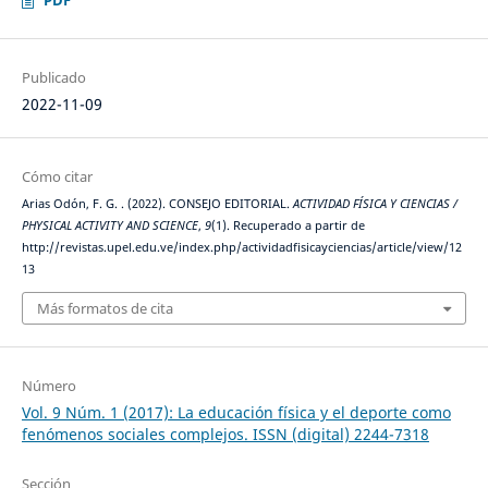
PDF
Publicado
2022-11-09
Cómo citar
Arias Odón, F. G. . (2022). CONSEJO EDITORIAL.
ACTIVIDAD FÍSICA Y CIENCIAS /
PHYSICAL ACTIVITY AND SCIENCE
,
9
(1). Recuperado a partir de
http://revistas.upel.edu.ve/index.php/actividadfisicayciencias/article/view/12
13
Más formatos de cita
Número
Vol. 9 Núm. 1 (2017): La educación física y el deporte como
fenómenos sociales complejos. ISSN (digital) 2244-7318
Sección