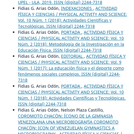
UPEL - ULA, 2019. ISSN (digital) 2244-7318
Fidias G. Arias Odón,
INDEXACIONES
,
ACTIVIDAD
FÍSICA Y CIENCIAS / PHYSICAL ACTIVITY AND SCIENCE:
Vol. 10 Núm. 1 (2018): Actividades Científicas y
Tecnológicas. ISSN (digital) 2244-7318
Fidias G. Arias Odón,
PORTADA
,
ACTIVIDAD FÍSICA Y
CIENCIAS / PHYSICAL ACTIVITY AND SCIENCE: Vol. 10
Núm. 2 (2018): Metodología de la Investigación en la
Educación Física. ISSN (digital) 2244-7318
Fidias G. Arias Odón,
EDITORIAL
,
ACTIVIDAD FÍSICA Y
CIENCIAS / PHYSICAL ACTIVITY AND SCIENCE: Vol. 9
Núm. 1 (2017): La educación física y el deporte como
fenómenos sociales complejos. ISSN (digital) 2244-
7318
Fidias G. Arias Odón,
PORTADA
,
ACTIVIDAD FÍSICA Y
CIENCIAS / PHYSICAL ACTIVITY AND SCIENCE: Vol. 10
Núm. 1 (2018): Actividades Científicas y Tecnológicas.
ISSN (digital) 2244-7318
Fidias G. Arias Odón, Nelson Plaza Castillo,
COROMOTO CHACÓN: ÍCONO DE LA GIMNASIA
VENEZOLANA UNA MICROBIOGRAFÍA COROMOTO
CHACÓN: ICON OF VENEZUELAN GYMNASTICS A
MICROBIOGRAPHY
,
ACTIVIDAD FÍSICA Y CIENCIAS /