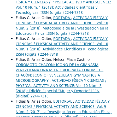
FÍSICA Y CIENCIAS / PHYSICAL ACTIVITY AND SCIENCE:
Vol. 10 Núm. 1 (2018): Actividades Científicas y
Tecnológicas. ISSN (digital) 2244-7318
Fidias G. Arias Odón,
PORTADA
,
ACTIVIDAD FÍSICA Y
CIENCIAS / PHYSICAL ACTIVITY AND SCIENCE: Vol. 10
Núm. 2 (2018): Metodología de la Investigación en la
Educación Física. ISSN (digital) 2244-7318
Fidias G. Arias Odón,
PORTADA
,
ACTIVIDAD FÍSICA Y
CIENCIAS / PHYSICAL ACTIVITY AND SCIENCE: Vol. 10
Núm. 1 (2018): Actividades Científicas y Tecnológicas.
ISSN (digital) 2244-7318
Fidias G. Arias Odón, Nelson Plaza Castillo,
COROMOTO CHACÓN: ÍCONO DE LA GIMNASIA
VENEZOLANA UNA MICROBIOGRAFÍA COROMOTO
CHACÓN: ICON OF VENEZUELAN GYMNASTICS A
MICROBIOGRAPHY
,
ACTIVIDAD FÍSICA Y CIENCIAS /
PHYSICAL ACTIVITY AND SCIENCE: Vol. 10 Núm. 3
(2018): Edición Especial “Mujer y Deporte” ISSN
(digital) 2244-7318
Fidias G. Arias Odón,
EDITORIAL
,
ACTIVIDAD FÍSICA Y
CIENCIAS / PHYSICAL ACTIVITY AND SCIENCE: Vol. 9
Núm. 2 (2017): La Investigación en la Educación Física,
Deporte y Recreación. ISSN (digital) 2244-7318