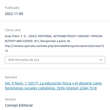
Publicado
2022-11-09
Cómo citar
Arias Odón, F. G. . (2022). EDITORIAL.
ACTIVIDAD FÍSICA Y CIENCIAS / PHYSICAL
ACTIVITY AND SCIENCE
,
9
(1). Recuperado a partir de
http://revistas.upel.edu.ve/index.php/actividadfisicayciencias/article/view/12
15
Más formatos de cita
Número
Vol. 9 Núm. 1 (2017): La educación física y el deporte como
fenómenos sociales complejos. ISSN (digital) 2244-7318
Sección
Consejo Editorial