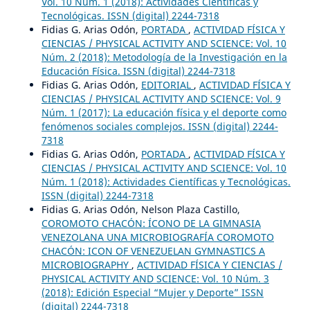
Vol. 10 Núm. 1 (2018): Actividades Científicas y
Tecnológicas. ISSN (digital) 2244-7318
Fidias G. Arias Odón,
PORTADA
,
ACTIVIDAD FÍSICA Y
CIENCIAS / PHYSICAL ACTIVITY AND SCIENCE: Vol. 10
Núm. 2 (2018): Metodología de la Investigación en la
Educación Física. ISSN (digital) 2244-7318
Fidias G. Arias Odón,
EDITORIAL
,
ACTIVIDAD FÍSICA Y
CIENCIAS / PHYSICAL ACTIVITY AND SCIENCE: Vol. 9
Núm. 1 (2017): La educación física y el deporte como
fenómenos sociales complejos. ISSN (digital) 2244-
7318
Fidias G. Arias Odón,
PORTADA
,
ACTIVIDAD FÍSICA Y
CIENCIAS / PHYSICAL ACTIVITY AND SCIENCE: Vol. 10
Núm. 1 (2018): Actividades Científicas y Tecnológicas.
ISSN (digital) 2244-7318
Fidias G. Arias Odón, Nelson Plaza Castillo,
COROMOTO CHACÓN: ÍCONO DE LA GIMNASIA
VENEZOLANA UNA MICROBIOGRAFÍA COROMOTO
CHACÓN: ICON OF VENEZUELAN GYMNASTICS A
MICROBIOGRAPHY
,
ACTIVIDAD FÍSICA Y CIENCIAS /
PHYSICAL ACTIVITY AND SCIENCE: Vol. 10 Núm. 3
(2018): Edición Especial “Mujer y Deporte” ISSN
(digital) 2244-7318