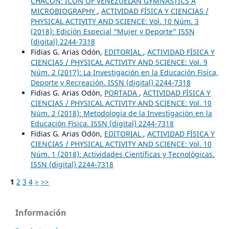
CHACÓN: ICON OF VENEZUELAN GYMNASTICS A
MICROBIOGRAPHY
,
ACTIVIDAD FÍSICA Y CIENCIAS /
PHYSICAL ACTIVITY AND SCIENCE: Vol. 10 Núm. 3
(2018): Edición Especial “Mujer y Deporte” ISSN
(digital) 2244-7318
Fidias G. Arias Odón,
EDITORIAL
,
ACTIVIDAD FÍSICA Y
CIENCIAS / PHYSICAL ACTIVITY AND SCIENCE: Vol. 9
Núm. 2 (2017): La Investigación en la Educación Física,
Deporte y Recreación. ISSN (digital) 2244-7318
Fidias G. Arias Odón,
PORTADA
,
ACTIVIDAD FÍSICA Y
CIENCIAS / PHYSICAL ACTIVITY AND SCIENCE: Vol. 10
Núm. 2 (2018): Metodología de la Investigación en la
Educación Física. ISSN (digital) 2244-7318
Fidias G. Arias Odón,
EDITORIAL
,
ACTIVIDAD FÍSICA Y
CIENCIAS / PHYSICAL ACTIVITY AND SCIENCE: Vol. 10
Núm. 1 (2018): Actividades Científicas y Tecnológicas.
ISSN (digital) 2244-7318
1
2
3
4
>
>>
Información