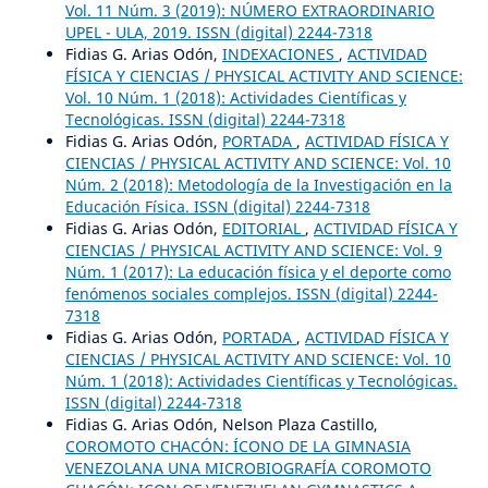
Vol. 11 Núm. 3 (2019): NÚMERO EXTRAORDINARIO
UPEL - ULA, 2019. ISSN (digital) 2244-7318
Fidias G. Arias Odón,
INDEXACIONES
,
ACTIVIDAD
FÍSICA Y CIENCIAS / PHYSICAL ACTIVITY AND SCIENCE:
Vol. 10 Núm. 1 (2018): Actividades Científicas y
Tecnológicas. ISSN (digital) 2244-7318
Fidias G. Arias Odón,
PORTADA
,
ACTIVIDAD FÍSICA Y
CIENCIAS / PHYSICAL ACTIVITY AND SCIENCE: Vol. 10
Núm. 2 (2018): Metodología de la Investigación en la
Educación Física. ISSN (digital) 2244-7318
Fidias G. Arias Odón,
EDITORIAL
,
ACTIVIDAD FÍSICA Y
CIENCIAS / PHYSICAL ACTIVITY AND SCIENCE: Vol. 9
Núm. 1 (2017): La educación física y el deporte como
fenómenos sociales complejos. ISSN (digital) 2244-
7318
Fidias G. Arias Odón,
PORTADA
,
ACTIVIDAD FÍSICA Y
CIENCIAS / PHYSICAL ACTIVITY AND SCIENCE: Vol. 10
Núm. 1 (2018): Actividades Científicas y Tecnológicas.
ISSN (digital) 2244-7318
Fidias G. Arias Odón, Nelson Plaza Castillo,
COROMOTO CHACÓN: ÍCONO DE LA GIMNASIA
VENEZOLANA UNA MICROBIOGRAFÍA COROMOTO