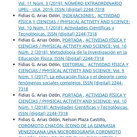
Vol. 11 Núm. 3 (2019): NÚMERO EXTRAORDINARIO
UPEL - ULA, 2019. ISSN (digital) 2244-7318
Fidias G. Arias Odón,
INDEXACIONES
,
ACTIVIDAD
FÍSICA Y CIENCIAS / PHYSICAL ACTIVITY AND SCIENCE:
Vol. 10 Núm. 1 (2018): Actividades Científicas y
Tecnológicas. ISSN (digital) 2244-7318
Fidias G. Arias Odón,
PORTADA
,
ACTIVIDAD FÍSICA Y
CIENCIAS / PHYSICAL ACTIVITY AND SCIENCE: Vol. 10
Núm. 2 (2018): Metodología de la Investigación en la
Educación Física. ISSN (digital) 2244-7318
Fidias G. Arias Odón,
EDITORIAL
,
ACTIVIDAD FÍSICA Y
CIENCIAS / PHYSICAL ACTIVITY AND SCIENCE: Vol. 9
Núm. 1 (2017): La educación física y el deporte como
fenómenos sociales complejos. ISSN (digital) 2244-
7318
Fidias G. Arias Odón,
PORTADA
,
ACTIVIDAD FÍSICA Y
CIENCIAS / PHYSICAL ACTIVITY AND SCIENCE: Vol. 10
Núm. 1 (2018): Actividades Científicas y Tecnológicas.
ISSN (digital) 2244-7318
Fidias G. Arias Odón, Nelson Plaza Castillo,
COROMOTO CHACÓN: ÍCONO DE LA GIMNASIA
VENEZOLANA UNA MICROBIOGRAFÍA COROMOTO