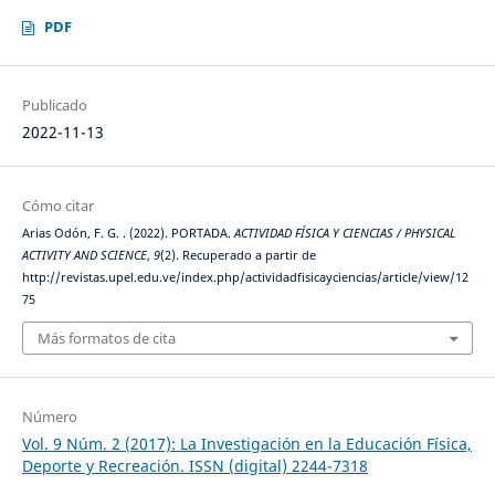
PDF
Publicado
2022-11-13
Cómo citar
Arias Odón, F. G. . (2022). PORTADA.
ACTIVIDAD FÍSICA Y CIENCIAS / PHYSICAL
ACTIVITY AND SCIENCE
,
9
(2). Recuperado a partir de
http://revistas.upel.edu.ve/index.php/actividadfisicayciencias/article/view/12
75
Más formatos de cita
Número
Vol. 9 Núm. 2 (2017): La Investigación en la Educación Física,
Deporte y Recreación. ISSN (digital) 2244-7318