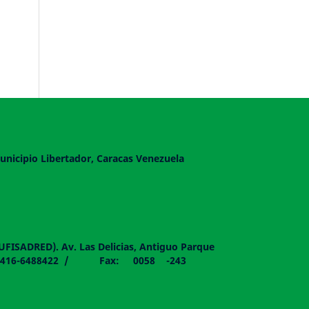
unicipio Libertador, Caracas Venezuela
DUFISADRED). Av. Las Delicias, Antiguo Parque
058 - 0416-6488422 / Fax: 0058 -243