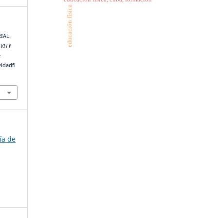
educación física
RIAL.
IVITY
e
vidadfi
ía de