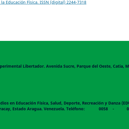
 la Educación Física. ISSN (digital) 2244-7318
perimental Libertador. Avenida Sucre, Parque del Oeste, Catia, M
dios en Educación Física, Salud, Deporte, Recreación y Danza (E
 piso. Maracay, Estado Aragua. Venezuela. Teléfono: 0