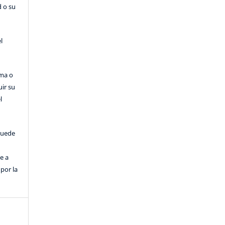
d o su
l
rma o
uir su
l
puede
e a
por la