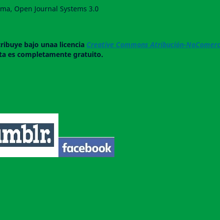
forma, Open Journal Systems 3.0
tribuye bajo unaa licencia
Creative Commons Atribución-NoComerci
ista es completamente gratuito.