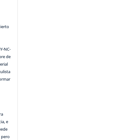
ierto
Y-NC-
ibre de
erial
ulista
formar
ra
ia, e
Puede
, pero