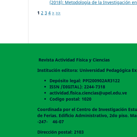
(2018): Metodología de la Investigación en
1
2
3
4
>
>>
Revista Actividad Física y Ciencias
Institución editora: Universidad Pedagógica Ex
Depósito legal: PPI200902AR3122
ISSN /DIGITAL): 2244-7318
actividad.fisica.ciencias@upel.edu.ve
Codigo postal: 1020
Coordinada por el Centro de Investigación Estu
de Ferias. Edificio Administrativo, 2do
-247- 46-07
Dirección postal: 2103