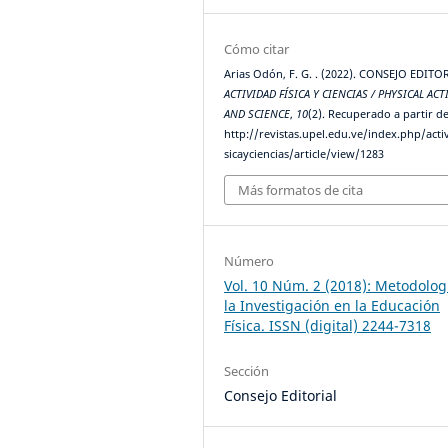
Cómo citar
Arias Odón, F. G. . (2022). CONSEJO EDITO
ACTIVIDAD FÍSICA Y CIENCIAS / PHYSICAL ACT
AND SCIENCE
,
10
(2). Recuperado a partir d
http://revistas.upel.edu.ve/index.php/acti
sicayciencias/article/view/1283
Más formatos de cita
Número
Vol. 10 Núm. 2 (2018): Metodolog
la Investigación en la Educación
Física. ISSN (digital) 2244-7318
Sección
Consejo Editorial