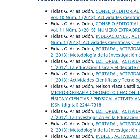
Fidias G. Arias Odón,
CONSEJO EDITORIAL
Vol. 10 Núm. 1 (2018): Actividades Científi
Fidias G. Arias Odón,
CONSEJO EDITORIAL
Vol. 11 Núm. 3 (2019): NÚMERO EXTRAORDI
Fidias G. Arias Odón,
INDEXACIONES
,
ACT
Núm. 1 (2018): Actividades Científicas y T
Fidias G. Arias Odón,
PORTADA
,
ACTIVIDAD
2 (2018): Metodología de la Investigación e
Fidias G. Arias Odón,
EDITORIAL
,
ACTIVID
1 (2017): La educación física y el deporte
Fidias G. Arias Odón,
PORTADA
,
ACTIVIDAD
1 (2018): Actividades Científicas y Tecnoló
Fidias G. Arias Odón, Nelson Plaza Castillo
MICROBIOGRAFÍA COROMOTO CHACÓN: I
FÍSICA Y CIENCIAS / PHYSICAL ACTIVITY AN
ISSN (digital) 2244-7318
Fidias G. Arias Odón,
EDITORIAL
,
ACTIVID
2 (2017): La Investigación en la Educación 
Fidias G. Arias Odón,
PORTADA
,
ACTIVIDAD
2 (2018): Metodología de la Investigación e
Fidias G. Arias Odón,
ÍNDICE
,
ACTIVIDAD F