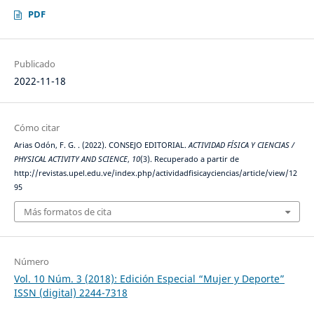
PDF
Publicado
2022-11-18
Cómo citar
Arias Odón, F. G. . (2022). CONSEJO EDITORIAL.
ACTIVIDAD FÍSICA Y CIENCIAS /
PHYSICAL ACTIVITY AND SCIENCE
,
10
(3). Recuperado a partir de
http://revistas.upel.edu.ve/index.php/actividadfisicayciencias/article/view/12
95
Más formatos de cita
Número
Vol. 10 Núm. 3 (2018): Edición Especial “Mujer y Deporte”
ISSN (digital) 2244-7318