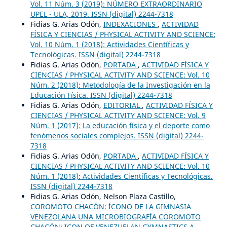
Vol. 11 Núm. 3 (2019): NÚMERO EXTRAORDINARIO
UPEL - ULA, 2019. ISSN (digital) 2244-7318
Fidias G. Arias Odón,
INDEXACIONES
,
ACTIVIDAD
FÍSICA Y CIENCIAS / PHYSICAL ACTIVITY AND SCIENCE:
Vol. 10 Núm. 1 (2018): Actividades Científicas y
Tecnológicas. ISSN (digital) 2244-7318
Fidias G. Arias Odón,
PORTADA
,
ACTIVIDAD FÍSICA Y
CIENCIAS / PHYSICAL ACTIVITY AND SCIENCE: Vol. 10
Núm. 2 (2018): Metodología de la Investigación en la
Educación Física. ISSN (digital) 2244-7318
Fidias G. Arias Odón,
EDITORIAL
,
ACTIVIDAD FÍSICA Y
CIENCIAS / PHYSICAL ACTIVITY AND SCIENCE: Vol. 9
Núm. 1 (2017): La educación física y el deporte como
fenómenos sociales complejos. ISSN (digital) 2244-
7318
Fidias G. Arias Odón,
PORTADA
,
ACTIVIDAD FÍSICA Y
CIENCIAS / PHYSICAL ACTIVITY AND SCIENCE: Vol. 10
Núm. 1 (2018): Actividades Científicas y Tecnológicas.
ISSN (digital) 2244-7318
Fidias G. Arias Odón, Nelson Plaza Castillo,
COROMOTO CHACÓN: ÍCONO DE LA GIMNASIA
VENEZOLANA UNA MICROBIOGRAFÍA COROMOTO
CHACÓN: ICON OF VENEZUELAN GYMNASTICS A