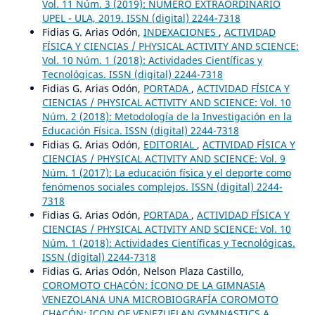
Vol. 11 Núm. 3 (2019): NÚMERO EXTRAORDINARIO
UPEL - ULA, 2019. ISSN (digital) 2244-7318
Fidias G. Arias Odón,
INDEXACIONES
,
ACTIVIDAD
FÍSICA Y CIENCIAS / PHYSICAL ACTIVITY AND SCIENCE:
Vol. 10 Núm. 1 (2018): Actividades Científicas y
Tecnológicas. ISSN (digital) 2244-7318
Fidias G. Arias Odón,
PORTADA
,
ACTIVIDAD FÍSICA Y
CIENCIAS / PHYSICAL ACTIVITY AND SCIENCE: Vol. 10
Núm. 2 (2018): Metodología de la Investigación en la
Educación Física. ISSN (digital) 2244-7318
Fidias G. Arias Odón,
EDITORIAL
,
ACTIVIDAD FÍSICA Y
CIENCIAS / PHYSICAL ACTIVITY AND SCIENCE: Vol. 9
Núm. 1 (2017): La educación física y el deporte como
fenómenos sociales complejos. ISSN (digital) 2244-
7318
Fidias G. Arias Odón,
PORTADA
,
ACTIVIDAD FÍSICA Y
CIENCIAS / PHYSICAL ACTIVITY AND SCIENCE: Vol. 10
Núm. 1 (2018): Actividades Científicas y Tecnológicas.
ISSN (digital) 2244-7318
Fidias G. Arias Odón, Nelson Plaza Castillo,
COROMOTO CHACÓN: ÍCONO DE LA GIMNASIA
VENEZOLANA UNA MICROBIOGRAFÍA COROMOTO
CHACÓN: ICON OF VENEZUELAN GYMNASTICS A