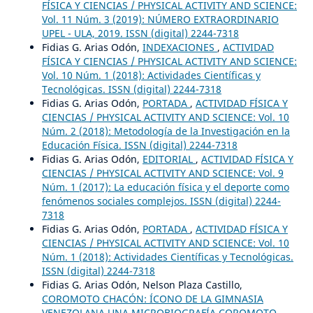
FÍSICA Y CIENCIAS / PHYSICAL ACTIVITY AND SCIENCE:
Vol. 11 Núm. 3 (2019): NÚMERO EXTRAORDINARIO
UPEL - ULA, 2019. ISSN (digital) 2244-7318
Fidias G. Arias Odón,
INDEXACIONES
,
ACTIVIDAD
FÍSICA Y CIENCIAS / PHYSICAL ACTIVITY AND SCIENCE:
Vol. 10 Núm. 1 (2018): Actividades Científicas y
Tecnológicas. ISSN (digital) 2244-7318
Fidias G. Arias Odón,
PORTADA
,
ACTIVIDAD FÍSICA Y
CIENCIAS / PHYSICAL ACTIVITY AND SCIENCE: Vol. 10
Núm. 2 (2018): Metodología de la Investigación en la
Educación Física. ISSN (digital) 2244-7318
Fidias G. Arias Odón,
EDITORIAL
,
ACTIVIDAD FÍSICA Y
CIENCIAS / PHYSICAL ACTIVITY AND SCIENCE: Vol. 9
Núm. 1 (2017): La educación física y el deporte como
fenómenos sociales complejos. ISSN (digital) 2244-
7318
Fidias G. Arias Odón,
PORTADA
,
ACTIVIDAD FÍSICA Y
CIENCIAS / PHYSICAL ACTIVITY AND SCIENCE: Vol. 10
Núm. 1 (2018): Actividades Científicas y Tecnológicas.
ISSN (digital) 2244-7318
Fidias G. Arias Odón, Nelson Plaza Castillo,
COROMOTO CHACÓN: ÍCONO DE LA GIMNASIA
VENEZOLANA UNA MICROBIOGRAFÍA COROMOTO