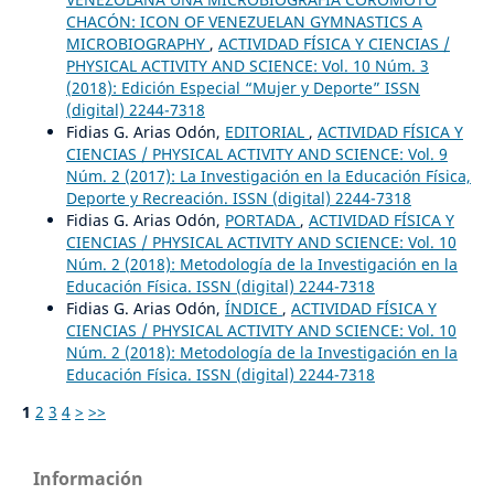
CHACÓN: ICON OF VENEZUELAN GYMNASTICS A
MICROBIOGRAPHY
,
ACTIVIDAD FÍSICA Y CIENCIAS /
PHYSICAL ACTIVITY AND SCIENCE: Vol. 10 Núm. 3
(2018): Edición Especial “Mujer y Deporte” ISSN
(digital) 2244-7318
Fidias G. Arias Odón,
EDITORIAL
,
ACTIVIDAD FÍSICA Y
CIENCIAS / PHYSICAL ACTIVITY AND SCIENCE: Vol. 9
Núm. 2 (2017): La Investigación en la Educación Física,
Deporte y Recreación. ISSN (digital) 2244-7318
Fidias G. Arias Odón,
PORTADA
,
ACTIVIDAD FÍSICA Y
CIENCIAS / PHYSICAL ACTIVITY AND SCIENCE: Vol. 10
Núm. 2 (2018): Metodología de la Investigación en la
Educación Física. ISSN (digital) 2244-7318
Fidias G. Arias Odón,
ÍNDICE
,
ACTIVIDAD FÍSICA Y
CIENCIAS / PHYSICAL ACTIVITY AND SCIENCE: Vol. 10
Núm. 2 (2018): Metodología de la Investigación en la
Educación Física. ISSN (digital) 2244-7318
1
2
3
4
>
>>
Información