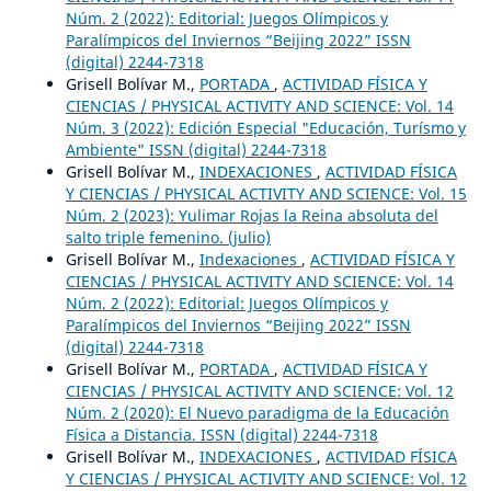
Núm. 2 (2022): Editorial: Juegos Olímpicos y
Paralímpicos del Inviernos “Beijing 2022” ISSN
(digital) 2244-7318
Grisell Bolívar M.,
PORTADA
,
ACTIVIDAD FÍSICA Y
CIENCIAS / PHYSICAL ACTIVITY AND SCIENCE: Vol. 14
Núm. 3 (2022): Edición Especial "Educación, Turísmo y
Ambiente" ISSN (digital) 2244-7318
Grisell Bolívar M.,
INDEXACIONES
,
ACTIVIDAD FÍSICA
Y CIENCIAS / PHYSICAL ACTIVITY AND SCIENCE: Vol. 15
Núm. 2 (2023): Yulimar Rojas la Reina absoluta del
salto triple femenino. (julio)
Grisell Bolívar M.,
Indexaciones
,
ACTIVIDAD FÍSICA Y
CIENCIAS / PHYSICAL ACTIVITY AND SCIENCE: Vol. 14
Núm. 2 (2022): Editorial: Juegos Olímpicos y
Paralímpicos del Inviernos “Beijing 2022” ISSN
(digital) 2244-7318
Grisell Bolívar M.,
PORTADA
,
ACTIVIDAD FÍSICA Y
CIENCIAS / PHYSICAL ACTIVITY AND SCIENCE: Vol. 12
Núm. 2 (2020): El Nuevo paradigma de la Educación
Física a Distancia. ISSN (digital) 2244-7318
Grisell Bolívar M.,
INDEXACIONES
,
ACTIVIDAD FÍSICA
Y CIENCIAS / PHYSICAL ACTIVITY AND SCIENCE: Vol. 12