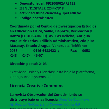
Depósito legal: PPI200902AR3122
ISSN /DIGITAL): 2244-7318
actividad.fisica.ciencias@upel.edu.ve
Codigo postal: 1020
Coordinada por el Centro de Investigación Estudios
en Educación Física, Salud, Deporte, Recreación y
Danza (EDUFISADRED). Av. Las Delicias, Antiguo
Parque de Ferias. Edificio Administrativo, 2do piso.
Maracay, Estado Aragua. Venezuela. Teléfono:
0058 - 0416-6488422 / Fax: 0058
-243 -247- 46-07
Dirección postal: 2103
"Actividad Física y Ciencias" esta bajo la plataforma,
Open Journal Systems 3.0
Licencia Creative Commons
La revista
Observador del Conocimiento
se
distribuye bajo unaa licencia
Creative Commons
Atribución-NoComercial-CompartirIgual 4.0