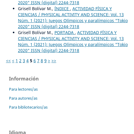
2020" ISSN (digital) 2244-7318
Grisell Bolívar M.,
ÍNDICE
,
ACTIVIDAD FÍSICA Y
CIENCIAS / PHYSICAL ACTIVITY AND SCIENCE: Vol. 13
Núm. 1 (2021): Juegos Olímpicos y paralímpicos "Tokio
2020" ISSN (digital) 2244-7318
Grisell Bolívar M.,
PORTADA
,
ACTIVIDAD FÍSICA Y
CIENCIAS / PHYSICAL ACTIVITY AND SCIENCE: Vol. 13
Núm. 1 (2021): Juegos Olímpicos y paralímpicos "Tokio
2020" ISSN (digital) 2244-7318
<<
<
1
2
3
4
5
6
7
8
9
>
>>
Información
Para lectores/as
Para autores/as
Para bibliotecarios/as
Idioma