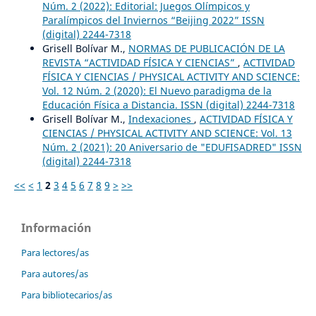
Núm. 2 (2022): Editorial: Juegos Olímpicos y
Paralímpicos del Inviernos “Beijing 2022” ISSN
(digital) 2244-7318
Grisell Bolívar M.,
NORMAS DE PUBLICACIÓN DE LA
REVISTA “ACTIVIDAD FÍSICA Y CIENCIAS”
,
ACTIVIDAD
FÍSICA Y CIENCIAS / PHYSICAL ACTIVITY AND SCIENCE:
Vol. 12 Núm. 2 (2020): El Nuevo paradigma de la
Educación Física a Distancia. ISSN (digital) 2244-7318
Grisell Bolívar M.,
Indexaciones
,
ACTIVIDAD FÍSICA Y
CIENCIAS / PHYSICAL ACTIVITY AND SCIENCE: Vol. 13
Núm. 2 (2021): 20 Aniversario de "EDUFISADRED" ISSN
(digital) 2244-7318
<<
<
1
2
3
4
5
6
7
8
9
>
>>
Información
Para lectores/as
Para autores/as
Para bibliotecarios/as