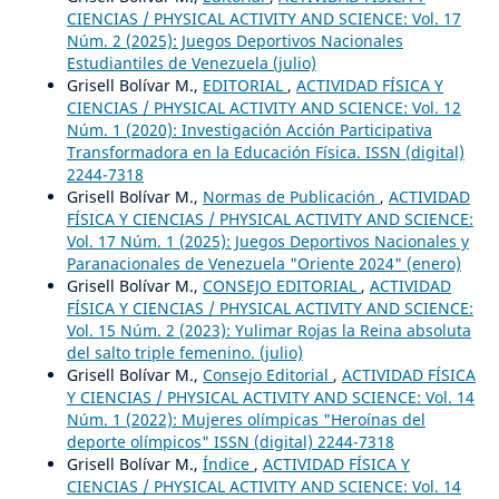
CIENCIAS / PHYSICAL ACTIVITY AND SCIENCE: Vol. 17
Núm. 2 (2025): Juegos Deportivos Nacionales
Estudiantiles de Venezuela (julio)
Grisell Bolívar M.,
EDITORIAL
,
ACTIVIDAD FÍSICA Y
CIENCIAS / PHYSICAL ACTIVITY AND SCIENCE: Vol. 12
Núm. 1 (2020): Investigación Acción Participativa
Transformadora en la Educación Física. ISSN (digital)
2244-7318
Grisell Bolívar M.,
Normas de Publicación
,
ACTIVIDAD
FÍSICA Y CIENCIAS / PHYSICAL ACTIVITY AND SCIENCE:
Vol. 17 Núm. 1 (2025): Juegos Deportivos Nacionales y
Paranacionales de Venezuela "Oriente 2024" (enero)
Grisell Bolívar M.,
CONSEJO EDITORIAL
,
ACTIVIDAD
FÍSICA Y CIENCIAS / PHYSICAL ACTIVITY AND SCIENCE:
Vol. 15 Núm. 2 (2023): Yulimar Rojas la Reina absoluta
del salto triple femenino. (julio)
Grisell Bolívar M.,
Consejo Editorial
,
ACTIVIDAD FÍSICA
Y CIENCIAS / PHYSICAL ACTIVITY AND SCIENCE: Vol. 14
Núm. 1 (2022): Mujeres olímpicas "Heroínas del
deporte olímpicos" ISSN (digital) 2244-7318
Grisell Bolívar M.,
Índice
,
ACTIVIDAD FÍSICA Y
CIENCIAS / PHYSICAL ACTIVITY AND SCIENCE: Vol. 14