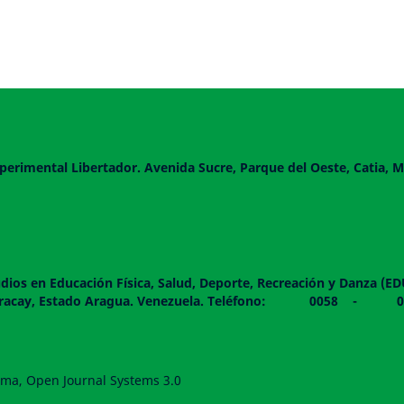
perimental Libertador. Avenida Sucre, Parque del Oeste, Catia, M
dios en Educación Física, Salud, Deporte, Recreación y Danza (E
 piso. Maracay, Estado Aragua. Venezuela. Teléfono: 0
forma, Open Journal Systems 3.0