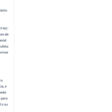
ierto
Y-NC-
ibre de
erial
ulista
formar
ra
ia, e
Puede
, pero
d o su