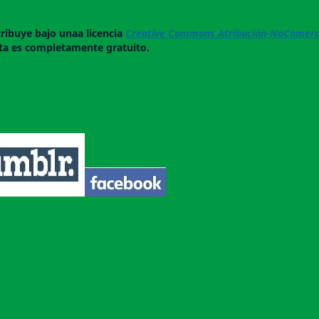
tribuye bajo unaa licencia
Creative Commons Atribución-NoComerci
ista es completamente gratuito.