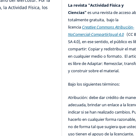
ano del Mercosur. Por la
La revista "Actividad Física y
 la Actividad Física, los
Ciencias"
es una revista de acceso ab
totalmente gratuita, bajo la
licencia
Creative Commons Atribución-
NoComercial-CompartirIgual 4.0
(CC B
SA 4.0), en ese sentido, el público es l
compartir: Copiar y redistribuir el mat
en cualquier medio o formato. El artic
es libre de Adaptar: Remezclar, trans
y construir sobre el material.
Bajo los siguientes términos:
Atribución: debe dar crédito de mane
adecuada, brindar un enlace a la licenc
indicar si se han realizado cambios. 
hacerlo en cualquier forma razonable
no de forma tal que sugiera que uste
uso tienen el apoyo de la licenciante.