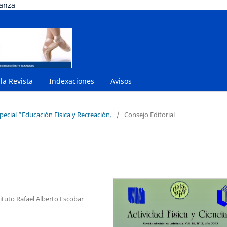
danza
 la Revista
Indexaciones
Avisos
pecial “Educación Física y Recreación.
/
Consejo Editorial
tuto Rafael Alberto Escobar