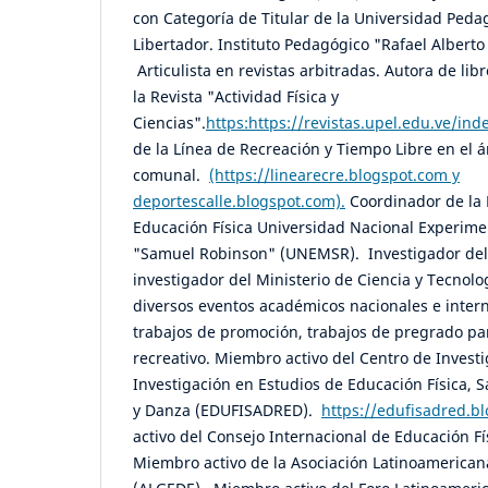
con Categoría de Titular de la Universidad Ped
Libertador. Instituto Pedagógico "Rafael Alberto
Articulista en revistas arbitradas. Autora de libr
la Revista "Actividad Física y
Ciencias".
https:https://revistas.upel.edu.ve/ind
de la Línea de Recreación y Tiempo Libre en el 
comunal.
(https://linearecre.blogspot.com y
deportescalle.blogspot.com).
Coordinador de la 
Educación Física Universidad Nacional Experime
"Samuel Robinson" (UNEMSR). Investigador del
investigador del Ministerio de Ciencia y Tecnolo
diversos eventos académicos nacionales e inter
trabajos de promoción, trabajos de pregrado pa
recreativo. Miembro activo del Centro de Invest
Investigación en Estudios de Educación Física, 
y Danza (EDUFISADRED).
https://edufisadred.
activo del Consejo Internacional de Educación Fí
Miembro activo de la Asociación Latinoamerican