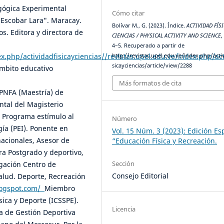
agógica Experimental
Cómo citar
 Escobar Lara". Maracay.
Bolívar M., G. (2023). Índice.
ACTIVIDAD FÍSI
os. Editora y directora de
CIENCIAS / PHYSICAL ACTIVITY AND SCIENCE
4–5. Recuperado a partir de
ex.php/actividadfisicayciencias//revistas.upel.edu.ve/index.php/ac
http://revistas.upel.edu.ve/index.php/acti
sicayciencias/article/view/2288
ámbito educativo
Más formatos de cita
PNFA (Maestría) de
ntal del Magisterio
 Programa estímulo al
Número
gía (PEI). Ponente en
Vol. 15 Núm. 3 (2023): Edición Es
nacionales, Asesor de
“Educación Física y Recreación.
ra Postgrado y deportivo,
Sección
igación Centro de
Consejo Editorial
Salud. Deporte, Recreación
blogspot.com/
Miembro
sica y Deporte (ICSSPE).
Licencia
a de Gestión Deportiva