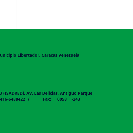
unicipio Libertador, Caracas Venezuela
DUFISADRED). Av. Las Delicias, Antiguo Parque
058 - 0416-6488422 / Fax: 0058 -243