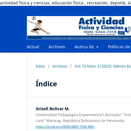
actividad física y ciencias, educación física , recreación, deporte, 
Actual
Archivos
Acerca de
Políticas de
Inicio
/
Archivos
/
Vol. 15 Núm. 3 (2023): Edición Es
Índice
Grisell Bolívar M.
Universidad Pedagógica Experimental Libertador "Insti
Lara" Maracay. República Bolivariana de Venezuela.
https://orcid.org/0000-0003-1950-9061