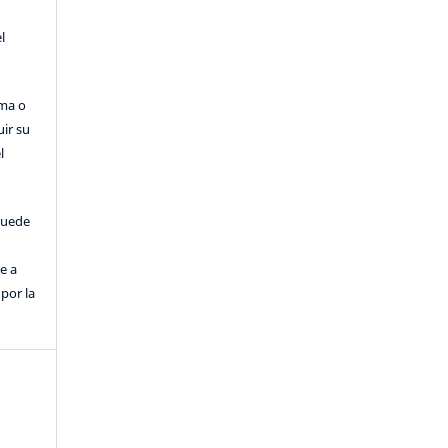
l
rma o
uir su
l
puede
e a
por la