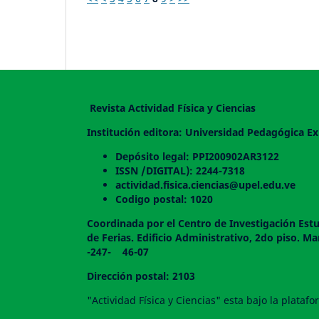
Revista Actividad Física y Ciencias
Institución editora: Universidad Pedagógica Ex
Depósito legal: PPI200902AR3122
ISSN /DIGITAL): 2244-7318
actividad.fisica.ciencias@upel.edu.ve
Codigo postal: 1020
Coordinada por el Centro de Investigación Estu
de Ferias. Edificio Administrativo, 2do
-247- 46-07
Dirección postal: 2103
"Actividad Física y Ciencias" esta bajo la plata