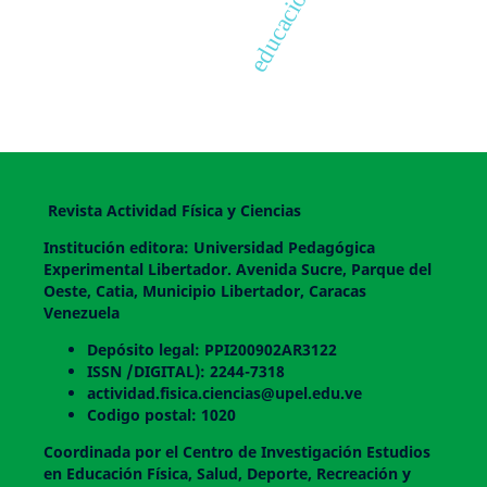
educación física
Revista Actividad Física y Ciencias
Institución editora: Universidad Pedagógica
Experimental Libertador. Avenida Sucre, Parque del
Oeste, Catia, Municipio Libertador, Caracas
Venezuela
Depósito legal: PPI200902AR3122
ISSN /DIGITAL): 2244-7318
actividad.fisica.ciencias@upel.edu.ve
Codigo postal: 1020
Coordinada por el Centro de Investigación Estudios
en Educación Física, Salud, Deporte, Recreación y