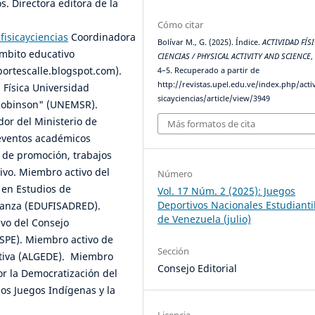
os. Directora editora de la
Cómo citar
fisicayciencias
Coordinadora
Bolívar M., G. (2025). Índice.
ACTIVIDAD FÍSI
ámbito educativo
CIENCIAS / PHYSICAL ACTIVITY AND SCIENCE
ortescalle.blogspot.com).
4–5. Recuperado a partir de
http://revistas.upel.edu.ve/index.php/acti
 Física Universidad
sicayciencias/article/view/3949
 Robinson" (UNEMSR).
dor del Ministerio de
Más formatos de cita
 eventos académicos
s de promoción, trabajos
ivo. Miembro activo del
Número
 en Estudios de
Vol. 17 Núm. 2 (2025): Juegos
Deportivos Nacionales Estudianti
 Danza (EDUFISADRED).
de Venezuela (julio)
vo del Consejo
SSPE). Miembro activo de
Sección
rtiva (ALGEDE). Miembro
Consejo Editorial
or la Democratización del
 los Juegos Indígenas y la
Licencia