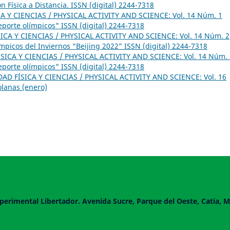
 Física a Distancia. ISSN (digital) 2244-7318
A Y CIENCIAS / PHYSICAL ACTIVITY AND SCIENCE: Vol. 14 Núm. 1
eporte olímpicos" ISSN (digital) 2244-7318
ICA Y CIENCIAS / PHYSICAL ACTIVITY AND SCIENCE: Vol. 14 Núm. 2
ímpicos del Inviernos “Beijing 2022” ISSN (digital) 2244-7318
SICA Y CIENCIAS / PHYSICAL ACTIVITY AND SCIENCE: Vol. 14 Núm. 
eporte olímpicos" ISSN (digital) 2244-7318
DAD FÍSICA Y CIENCIAS / PHYSICAL ACTIVITY AND SCIENCE: Vol. 16
olanas (enero)
perimental Libertador. Avenida Sucre, Parque del Oeste, Catia, M