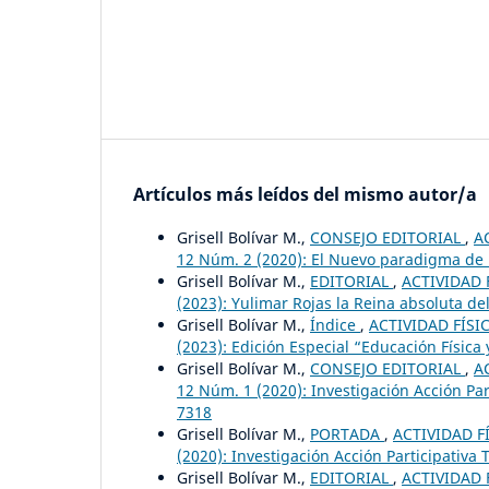
Artículos más leídos del mismo autor/a
Grisell Bolívar M.,
CONSEJO EDITORIAL
,
A
12 Núm. 2 (2020): El Nuevo paradigma de la
Grisell Bolívar M.,
EDITORIAL
,
ACTIVIDAD F
(2023): Yulimar Rojas la Reina absoluta del 
Grisell Bolívar M.,
Índice
,
ACTIVIDAD FÍSIC
(2023): Edición Especial “Educación Física 
Grisell Bolívar M.,
CONSEJO EDITORIAL
,
A
12 Núm. 1 (2020): Investigación Acción Par
7318
Grisell Bolívar M.,
PORTADA
,
ACTIVIDAD FÍ
(2020): Investigación Acción Participativa
Grisell Bolívar M.,
EDITORIAL
,
ACTIVIDAD F