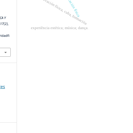
educación física
educación física, cuba, formación
CA Y
,
17
(2),
experiência estética; música; dança.
vidadfi
les