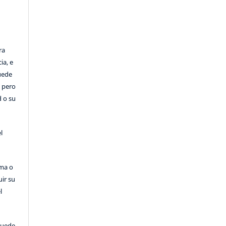
ra
ia, e
Puede
, pero
d o su
l
rma o
uir su
l
puede