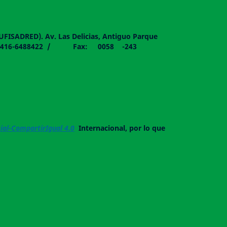
DUFISADRED). Av. Las Delicias, Antiguo Parque
058 - 0416-6488422 / Fax: 0058 -243
al-CompartirIgual 4.0
Internacional, por lo que