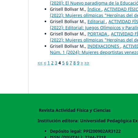
(2020): El Nuevo paradigma de la Educación
Grisell Bolívar M.,
Índice
,
ACTIVIDAD FÍSIC
(2022): Mujeres olímpicas "Heroínas del d
Grisell Bolívar M.,
Editorial
,
ACTIVIDAD FÍS
(2022): Editorial: Juegos Olímpicos y Paral
Grisell Bolívar M.,
PORTADA
,
ACTIVIDAD FÍ
(2022): Mujeres olímpicas "Heroínas del d
Grisell Bolívar M.,
INDEXACIONES
,
ACTIVI
Núm. 1 (2024): Mujeres deportistas venez
<<
<
1
2
3
4
5
6
7
8
9
>
>>
Revista Actividad Física y Ciencias
Institución editora: Universidad Pedagógica Ex
Depósito legal: PPI200902AR3122
ISSN /DIGITAL): 2244-7318