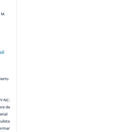
r M.
ual
ierto
Y-NC-
ibre de
erial
ulista
formar