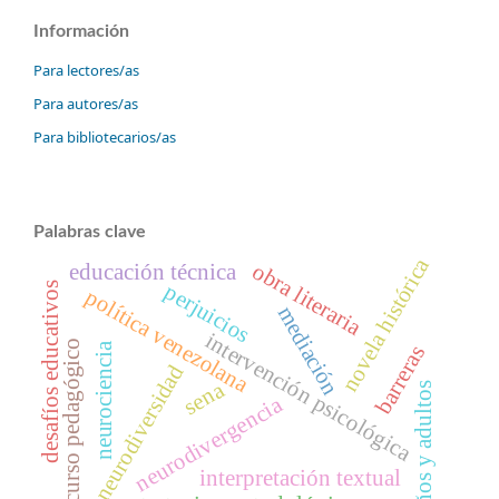
Información
Para lectores/as
Para autores/as
Para bibliotecarios/as
Palabras clave
novela histórica
obra literaria
educación técnica
perjuicios
desafíos educativos
política venezolana
mediación
intervención psicológica
recurso pedagógico
neurociencia
barreras
neurodiversidad
sena
niños y adultos
neurodivergencia
interpretación textual