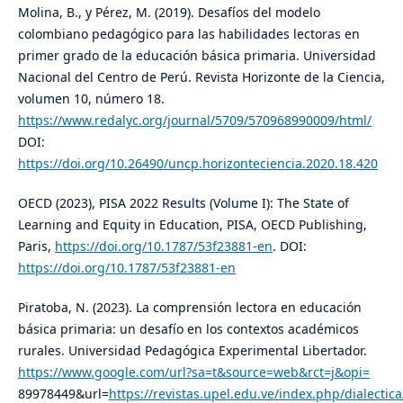
Molina, B., y Pérez, M. (2019). Desafíos del modelo
colombiano pedagógico para las habilidades lectoras en
primer grado de la educación básica primaria. Universidad
Nacional del Centro de Perú. Revista Horizonte de la Ciencia,
volumen 10, número 18.
https://www.redalyc.org/journal/5709/570968990009/html/
DOI:
https://doi.org/10.26490/uncp.horizonteciencia.2020.18.420
OECD (2023), PISA 2022 Results (Volume I): The State of
Learning and Equity in Education, PISA, OECD Publishing,
Paris,
https://doi.org/10.1787/53f23881-en
. DOI:
https://doi.org/10.1787/53f23881-en
Piratoba, N. (2023). La comprensión lectora en educación
básica primaria: un desafío en los contextos académicos
rurales. Universidad Pedagógica Experimental Libertador.
https://www.google.com/url?sa=t&source=web&rct=j&opi=
89978449&url=
https://revistas.upel.edu.ve/index.php/dialect