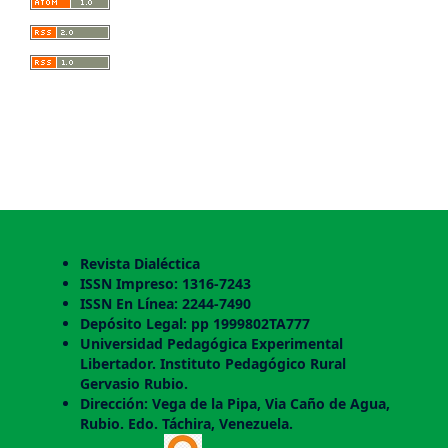
Revista Dialéctica
ISSN Impreso: 1316-7243
ISSN En Línea: 2244-7490
Depósito Legal: pp 1999802TA777
Universidad Pedagógica Experimental
Libertador. Instituto Pedagógico Rural
Gervasio Rubio.
Dirección: Vega de la Pipa, Via Caño de Agua,
Rubio. Edo. Táchira, Venezuela.