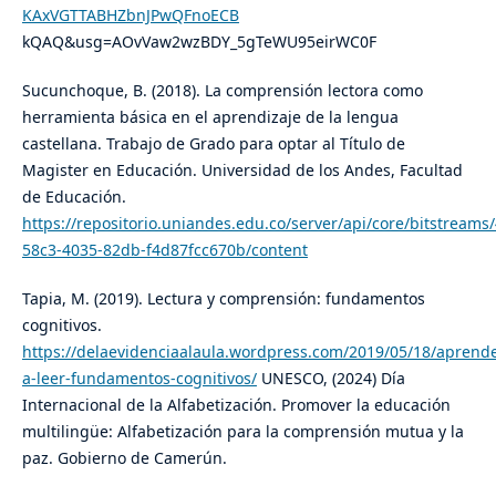
KAxVGTTABHZbnJPwQFnoECB
kQAQ&usg=AOvVaw2wzBDY_5gTeWU95eirWC0F
Sucunchoque, B. (2018). La comprensión lectora como
herramienta básica en el aprendizaje de la lengua
castellana. Trabajo de Grado para optar al Título de
Magister en Educación. Universidad de los Andes, Facultad
de Educación.
https://repositorio.uniandes.edu.co/server/api/core/bitstream
58c3-4035-82db-f4d87fcc670b/content
Tapia, M. (2019). Lectura y comprensión: fundamentos
cognitivos.
https://delaevidenciaalaula.wordpress.com/2019/05/18/aprende
a-leer-fundamentos-cognitivos/
UNESCO, (2024) Día
Internacional de la Alfabetización. Promover la educación
multilingüe: Alfabetización para la comprensión mutua y la
paz. Gobierno de Camerún.