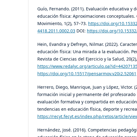
Guío, Fernando. (2011). Evaluación educativa y d
educación física: Aproximaciones conceptuales. 
Movimiento, 1(2), 57–73.
https://doi.org/10.1533
4418.2011.0002.03
DOI:
https://doi.org/10.1533
Hein, Evandra y Defreyn, Nilmar. (2022). Caracter
educación física: Una mirada a la evaluación. P
Revista de Ciencias del Ejercicio y la Salud, 20(2)
https://www.redalyc.org/articulo.oa?id=4420713
https://doi.org/10.15517/pensarmov.v20i2.52061
Herrero, Diego, Manrique, Juan y López, Victor. (
formación inicial y permanente del profesorado e
evaluación formativa y compartida en educación 
tendencias en educación física, deporte y recrea
https://recyt.fecyt.es/index.php/retos/article/vi
Hernández, José. (2016). Competencias pedagóg