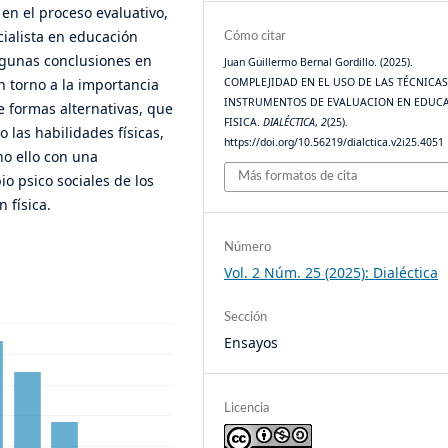
en el proceso evaluativo,
cialista en educación
Cómo citar
lgunas conclusiones en
Juan Guillermo Bernal Gordillo. (2025).
COMPLEJIDAD EN EL USO DE LAS TÉCNICAS
n torno a la importancia
INSTRUMENTOS DE EVALUACION EN EDUC
 formas alternativas, que
FISICA.
DIALÉCTICA
,
2
(25).
o las habilidades físicas,
https://doi.org/10.56219/dialctica.v2i25.4051
o ello con una
Más formatos de cita
io psico sociales de los
 física.
Número
Vol. 2 Núm. 25 (2025): Dialéctica
Sección
Ensayos
Licencia