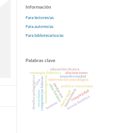
Información
Para lectores/as
Para autores/as
Para bibliotecarios/as
Palabras clave
educación técnica
estrategia didáctica
alucinaciones
neurodiversidad
desafíos pedagógicos
neurodivergencia
competencias básicas
intervención psicológica
sena
mediación
obra literaria
política venezolana
neurociencia
complejidad
marco legal
escucharse
novela histórica
barreras