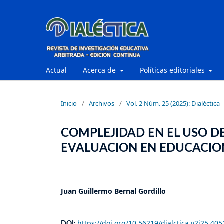
Actual
Acerca de
Políticas editoriales
Inicio
/
Archivos
/
Vol. 2 Núm. 25 (2025): Dialéctica
COMPLEJIDAD EN EL USO DE
EVALUACION EN EDUCACION
Juan Guillermo Bernal Gordillo
https://doi.org/10.56219/dialctica.v2i25.405
DOI: