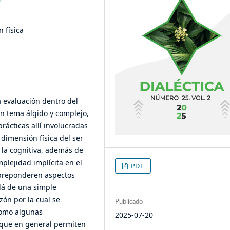
 física
a evaluación dentro del
un tema álgido y complejo,
rácticas allí involucradas
dimensión física del ser
la cognitiva, además de
omplejidad implícita en el
PDF
 preponderen aspectos
lá de una simple
zón por la cual se
Publicado
como algunas
2025-07-20
, que en general permiten