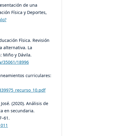
 presentación de una
ción Física y Deportes,
ulo?
Educación Física. Revisión
 alternativa. La
: Miño y Dávila.
iew/35061/18996
lineamientos curriculares:
-339975_recurso_10.pdf
osé. (2020). Análisis de
ica en secundaria.
7–61.
1011