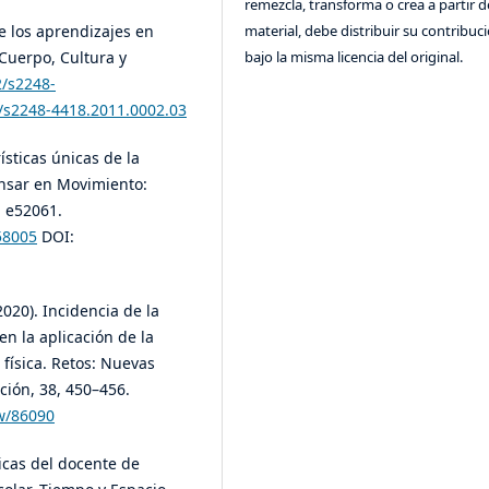
remezcla, transforma o crea a partir d
e los aprendizajes en
material, debe distribuir su contribuc
Cuerpo, Cultura y
bajo la misma licencia del original.
2/s2248-
2/s2248-4418.2011.0002.03
ísticas únicas de la
ensar en Movimiento:
, e52061.
58005
DOI:
2020). Incidencia de la
n la aplicación de la
física. Retos: Nuevas
ción, 38, 450–456.
ew/86090
icas del docente de