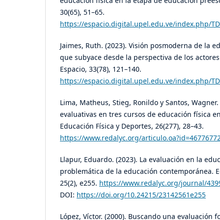
educación física en la etapa de educación preesc
30(65), 51–65.
https://espacio.digital.upel.edu.ve/index.php/TD
Jaimes, Ruth. (2023). Visión posmoderna de la ed
que subyace desde la perspectiva de los actores
Espacio, 33(78), 121–140.
https://espacio.digital.upel.edu.ve/index.php/TD
Lima, Matheus, Stieg, Ronildo y Santos, Wagner. 
evaluativas en tres cursos de educación física e
Educación Física y Deportes, 26(277), 28–43.
https://www.redalyc.org/articulo.oa?id=4677677
Llapur, Eduardo. (2023). La evaluación en la educ
problemática de la educación contemporánea. Ed
25(2), e255.
https://www.redalyc.org/journal/43
DOI:
https://doi.org/10.24215/23142561e255
López, Víctor. (2000). Buscando una evaluación 