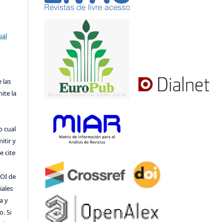
ual
 las
ite la
o cual
itir y
 cite
DOI de
iales
a y
o. Si