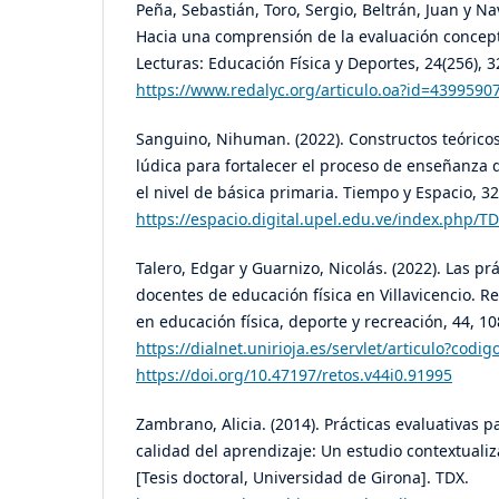
Peña, Sebastián, Toro, Sergio, Beltrán, Juan y Nav
Hacia una comprensión de la evaluación concept
Lecturas: Educación Física y Deportes, 24(256), 3
https://www.redalyc.org/articulo.oa?id=4399590
Sanguino, Nihuman. (2022). Constructos teóric
lúdica para fortalecer el proceso de enseñanza d
el nivel de básica primaria. Tiempo y Espacio, 32
https://espacio.digital.upel.edu.ve/index.php/TD
Talero, Edgar y Guarnizo, Nicolás. (2022). Las prá
docentes de educación física en Villavicencio. R
en educación física, deporte y recreación, 44, 1
https://dialnet.unirioja.es/servlet/articulo?codi
https://doi.org/10.47197/retos.v44i0.91995
Zambrano, Alicia. (2014). Prácticas evaluativas p
calidad del aprendizaje: Un estudio contextualiz
[Tesis doctoral, Universidad de Girona]. TDX.