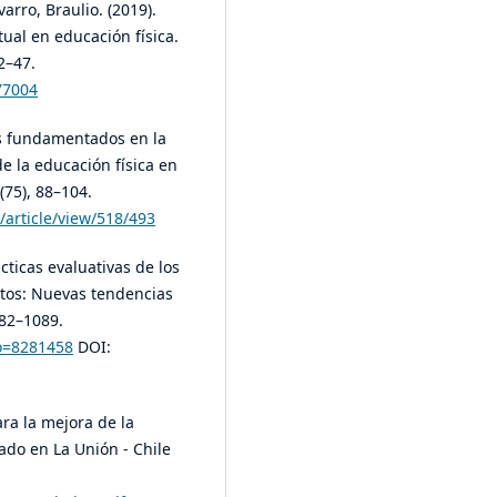
arro, Braulio. (2019).
ual en educación física.
2–47.
77004
os fundamentados en la
e la educación física en
(75), 88–104.
/article/view/518/493
cticas evaluativas de los
etos: Nuevas tendencias
082–1089.
go=8281458
DOI:
ara la mejora de la
ado en La Unión - Chile