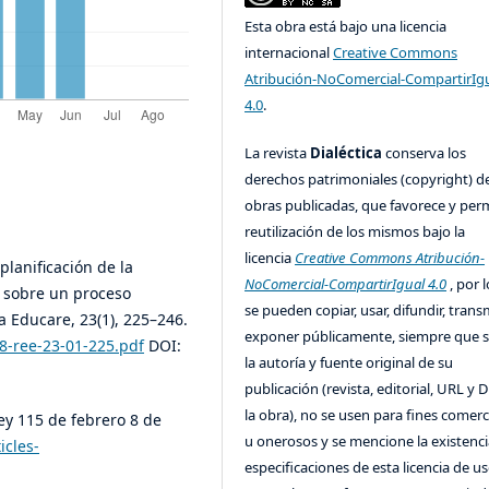
Esta obra está bajo una licencia
internacional
Creative Commons
Atribución-NoComercial-CompartirIg
4.0
.
La revista
Dialéctica
conserva los
derechos patrimoniales (copyright) de
obras publicadas, que favorece y perm
reutilización de los mismos bajo la
licencia
Creative Commons Atribución-
planificación de la
NoComercial-CompartirIgual 4.0
, por l
s sobre un proceso
se pueden copiar, usar, difundir, transm
a Educare, 23(1), 225–246.
exponer públicamente, siempre que se
58-ree-23-01-225.pdf
DOI:
la autoría y fuente original de su
publicación (revista, editorial, URL y 
la obra), no se usen para fines comerc
ey 115 de febrero 8 de
u onerosos y se mencione la existenci
icles-
especificaciones de esta licencia de us