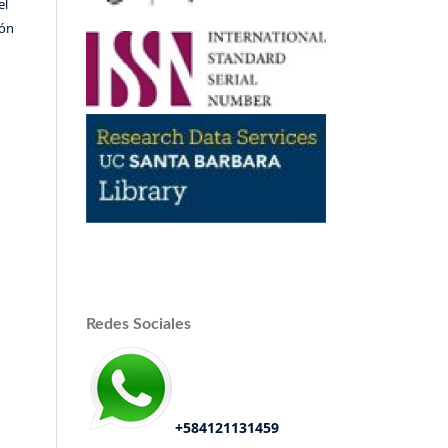
el
ión
Redes Sociales
+584121131459