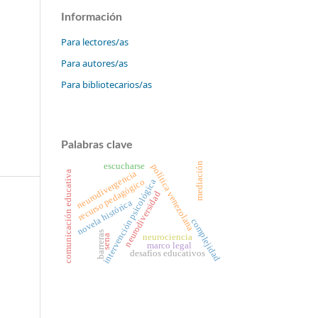
Información
Para lectores/as
Para autores/as
Para bibliotecarios/as
Palabras clave
mediación
escucharse
política venezolana
neurodivergencia
comunicación educativa
recurso pedagógico
intervención psicológica
neurodiversidad
novela histórica
complejidad
barreras
neurociencia
sena
marco legal
desafíos educativos