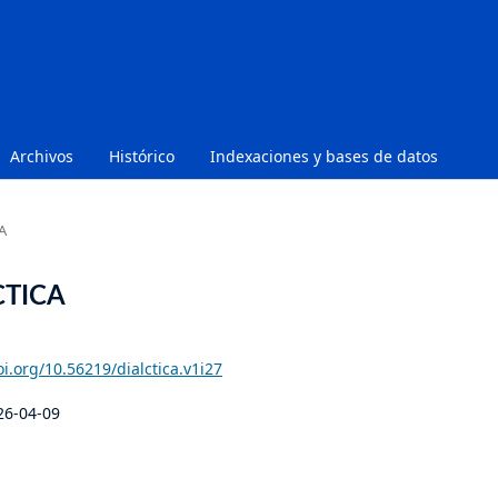
Archivos
Histórico
Indexaciones y bases de datos
A
ÉCTICA
oi.org/10.56219/dialctica.v1i27
26-04-09