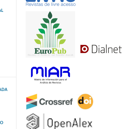
AL
UADA
VO