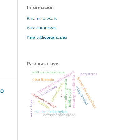
Información
Para lectores/as
Para autores/as
Para bibliotecarios/as
Palabras clave
intervención psicológica
política venezolana
perjuicios
estrategia didáctica
formación profesiona
obra literaria
neurodivergencia
neurociencia
escucharse
complejidad
mediación
CO
sena
neurodiversidad
marco legal
barreras
recurso pedagógico
corresponsabilidad