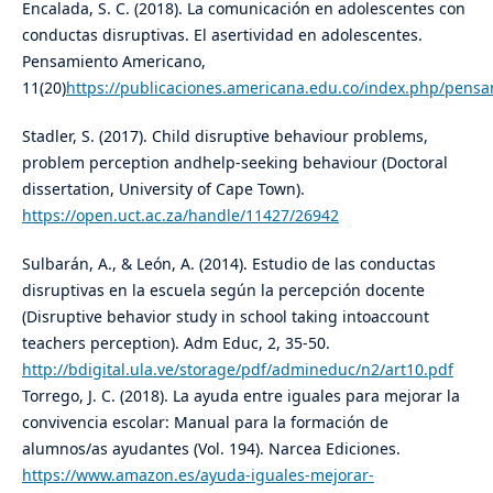
Encalada, S. C. (2018). La comunicación en adolescentes con
conductas disruptivas. El asertividad en adolescentes.
Pensamiento Americano,
11(20)
https://publicaciones.americana.edu.co/index.php/pensa
Stadler, S. (2017). Child disruptive behaviour problems,
problem perception andhelp-seeking behaviour (Doctoral
dissertation, University of Cape Town).
https://open.uct.ac.za/handle/11427/26942
Sulbarán, A., & León, A. (2014). Estudio de las conductas
disruptivas en la escuela según la percepción docente
(Disruptive behavior study in school taking intoaccount
teachers perception). Adm Educ, 2, 35-50.
http://bdigital.ula.ve/storage/pdf/admineduc/n2/art10.pdf
Torrego, J. C. (2018). La ayuda entre iguales para mejorar la
convivencia escolar: Manual para la formación de
alumnos/as ayudantes (Vol. 194). Narcea Ediciones.
https://www.amazon.es/ayuda-iguales-mejorar-