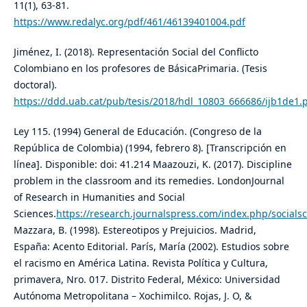
11(1), 63-81.
https://www.redalyc.org/pdf/461/46139401004.pdf
Jiménez, I. (2018). Representación Social del Conflicto
Colombiano en los profesores de BásicaPrimaria. (Tesis
doctoral).
https://ddd.uab.cat/pub/tesis/2018/hdl_10803_666686/ijb1de1.
Ley 115. (1994) General de Educación. (Congreso de la
República de Colombia) (1994, febrero 8). [Transcripción en
línea]. Disponible: doi: 41.214 Maazouzi, K. (2017). Discipline
problem in the classroom and its remedies. LondonJournal
of Research in Humanities and Social
Sciences.
https://research.journalspress.com/index.php/socialsc
Mazzara, B. (1998). Estereotipos y Prejuicios. Madrid,
España: Acento Editorial. París, María (2002). Estudios sobre
el racismo en América Latina. Revista Política y Cultura,
primavera, Nro. 017. Distrito Federal, México: Universidad
Autónoma Metropolitana – Xochimilco. Rojas, J. O, &