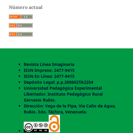
Número actual
Revista Línea Imaginaria
ISSN Impreso: 2477-9415
ISSN En Línea: 2477-9415
Depósito Legal: p.p.200602TA2254
Universidad Pedagógica Experimental
Libertador. Instituto Pedagógico Rural
Gervasio Rubio.
Dirección: Vega de la Pipa, Via Caño de Agua,
Rubio. Edo. Táchira, Venezuela.