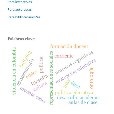
Para lectores/as
Para autores/as
Para bibliotecarios/as
Palabras clave
formación docent
violencia en colombia
procesos cognitivos
bullying
representaciones sociales
corriente
política
evaluación educativa
epistemología
ontología
ethics
filosofía
líder
cultura
ética
pruebas saber
política educativa
desarrollo académic
aulas de clase