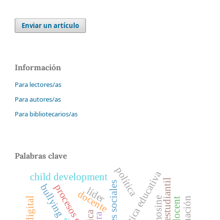
Enviar un artículo
Información
Para lectores/as
Para autores/as
Para bibliotecarios/as
Palabras clave
política
política educativa
child development
bullying
líder
docente
ética