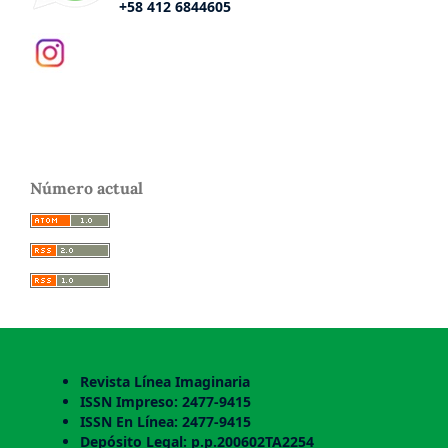
+58 412 6844605
Número actual
Revista Línea Imaginaria
ISSN Impreso: 2477-9415
ISSN En Línea: 2477-9415
Depósito Legal: p.p.200602TA2254