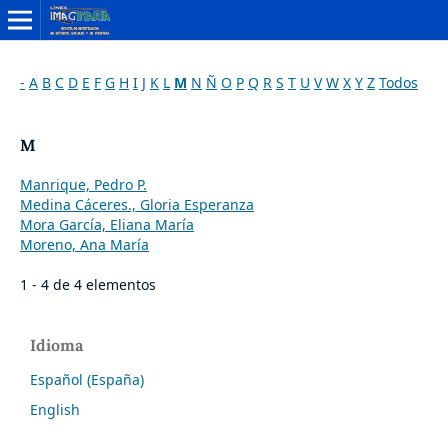
-
A
B
C
D
E
F
G
H
I
J
K
L
M
N
Ñ
O
P
Q
R
S
T
U
V
W
X
Y
Z
Todos
M
Manrique, Pedro P.
Medina Cáceres., Gloria Esperanza
Mora García, Eliana María
Moreno, Ana María
1 - 4 de 4 elementos
Idioma
Español (España)
English