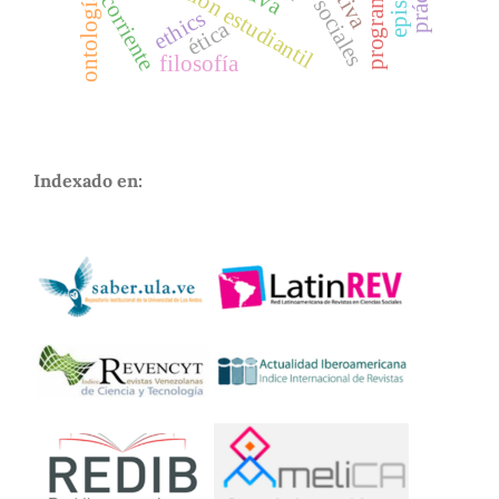
motivación estudiantil
ontología
corriente
ethics
ética
filosofía
Indexado en: