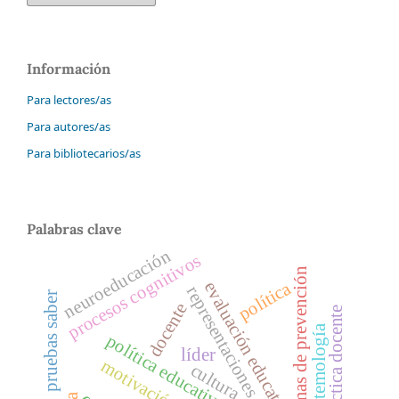
Información
Para lectores/as
Para autores/as
Para bibliotecarios/as
Palabras clave
neuroeducación
procesos cognitivos
programas de prevención
política
evaluación educativa
representaciones sociales
pruebas saber
docente
práctica docente
epistemología
política educativa
líder
cultura