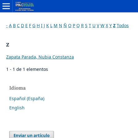
-
A
B
C
D
E
F
G
H
I
J
K
L
M
N
Ñ
O
P
Q
R
S
T
U
V
W
X
Y
Z
Todos
Z
Zapata Parada, Nubia Constanza
1 - 1 de 1 elementos
Idioma
Español (España)
English
Enviar un artículo