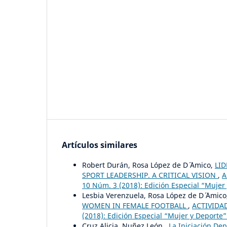
Artículos similares
Robert Durán, Rosa López de D´ ´Amico,
LI
SPORT LEADERSHIP. A CRITICAL VISION
,
A
10 Núm. 3 (2018): Edición Especial “Mujer 
Lesbia Verenzuela, Rosa López de D´ ´Amic
WOMEN IN FEMALE FOOTBALL
,
ACTIVIDAD
(2018): Edición Especial “Mujer y Deporte”
Cruz Alicia, Nuñez León ,
La Iniciación Dep