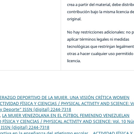
crea a partir del material, debe distrib
contribución bajo la misma licencia de
original.
No hay restricciones adicionales: no 
aplicar términos legales ni medidas
tecnológicas que restrinjan legalment
otras a hacer cualquier uso permitido 
licencia.
DERAZGO DEPORTIVO DE LA MUJER. UNA VISIÓN CRÍTICA WOMEN
CTIVIDAD FÍSICA Y CIENCIAS / PHYSICAL ACTIVITY AND SCIENCE: Vo
y Deporte” ISSN (digital) 2244-7318
o,
LA MUJER VENEZOLANA EN EL FÚTBOL FEMENINO VENEZUELAN
 FÍSICA Y CIENCIAS / PHYSICAL ACTIVITY AND SCIENCE: Vol. 10 Nú
 ISSN (digital) 2244-7318
ortiva en la enseñanza del atletismo escolar.
,
ACTIVIDAD FÍSICA Y