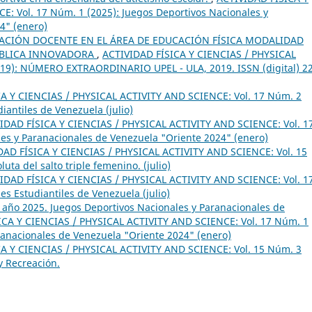
: Vol. 17 Núm. 1 (2025): Juegos Deportivos Nacionales y
4" (enero)
ACIÓN DOCENTE EN EL ÁREA DE EDUCACIÓN FÍSICA MODALIDAD
ÚBLICA INNOVADORA
,
ACTIVIDAD FÍSICA Y CIENCIAS / PHYSICAL
019): NÚMERO EXTRAORDINARIO UPEL - ULA, 2019. ISSN (digital) 2
A Y CIENCIAS / PHYSICAL ACTIVITY AND SCIENCE: Vol. 17 Núm. 2
iantiles de Venezuela (julio)
IDAD FÍSICA Y CIENCIAS / PHYSICAL ACTIVITY AND SCIENCE: Vol. 1
les y Paranacionales de Venezuela "Oriente 2024" (enero)
DAD FÍSICA Y CIENCIAS / PHYSICAL ACTIVITY AND SCIENCE: Vol. 15
uta del salto triple femenino. (julio)
IDAD FÍSICA Y CIENCIAS / PHYSICAL ACTIVITY AND SCIENCE: Vol. 1
s Estudiantiles de Venezuela (julio)
1 año 2025. Juegos Deportivos Nacionales y Paranacionales de
ICA Y CIENCIAS / PHYSICAL ACTIVITY AND SCIENCE: Vol. 17 Núm. 1
ranacionales de Venezuela "Oriente 2024" (enero)
A Y CIENCIAS / PHYSICAL ACTIVITY AND SCIENCE: Vol. 15 Núm. 3
y Recreación.