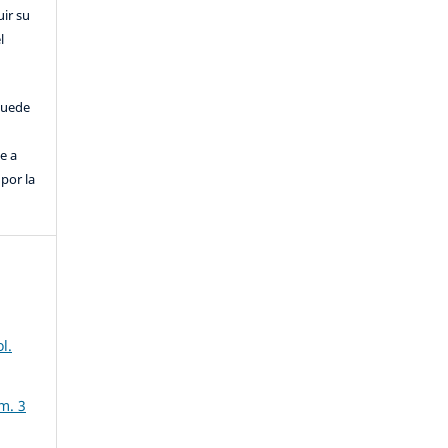
uir su
l
puede
e a
por la
l.
m. 3