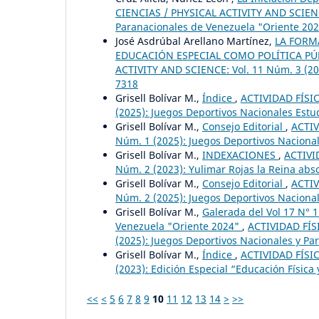
CIENCIAS / PHYSICAL ACTIVITY AND SCIENCE
Paranacionales de Venezuela "Oriente 202
José Asdrúbal Arellano Martínez,
LA FORM
EDUCACIÓN ESPECIAL COMO POLÍTICA P
ACTIVITY AND SCIENCE: Vol. 11 Núm. 3 (2
7318
Grisell Bolívar M.,
Índice
,
ACTIVIDAD FÍSIC
(2025): Juegos Deportivos Nacionales Estud
Grisell Bolívar M.,
Consejo Editorial
,
ACTIV
Núm. 1 (2025): Juegos Deportivos Naciona
Grisell Bolívar M.,
INDEXACIONES
,
ACTIVI
Núm. 2 (2023): Yulimar Rojas la Reina absol
Grisell Bolívar M.,
Consejo Editorial
,
ACTIV
Núm. 2 (2025): Juegos Deportivos Nacionale
Grisell Bolívar M.,
Galerada del Vol 17 N° 
Venezuela "Oriente 2024"
,
ACTIVIDAD FÍS
(2025): Juegos Deportivos Nacionales y Pa
Grisell Bolívar M.,
Índice
,
ACTIVIDAD FÍSIC
(2023): Edición Especial “Educación Física 
<<
<
5
6
7
8
9
10
11
12
13
14
>
>>