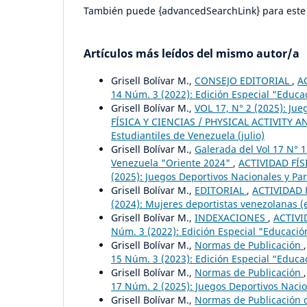
También puede {advancedSearchLink} para este 
Artículos más leídos del mismo autor/a
Grisell Bolívar M.,
CONSEJO EDITORIAL
,
A
14 Núm. 3 (2022): Edición Especial "Educa
Grisell Bolívar M.,
VOL 17, N° 2 (2025): Ju
FÍSICA Y CIENCIAS / PHYSICAL ACTIVITY AN
Estudiantiles de Venezuela (julio)
Grisell Bolívar M.,
Galerada del Vol 17 N° 
Venezuela "Oriente 2024"
,
ACTIVIDAD FÍS
(2025): Juegos Deportivos Nacionales y Pa
Grisell Bolívar M.,
EDITORIAL
,
ACTIVIDAD F
(2024): Mujeres deportistas venezolanas (
Grisell Bolívar M.,
INDEXACIONES
,
ACTIVI
Núm. 3 (2022): Edición Especial "Educació
Grisell Bolívar M.,
Normas de Publicación
15 Núm. 3 (2023): Edición Especial “Educac
Grisell Bolívar M.,
Normas de Publicación
17 Núm. 2 (2025): Juegos Deportivos Nacion
Grisell Bolívar M.,
Normas de Publicación d