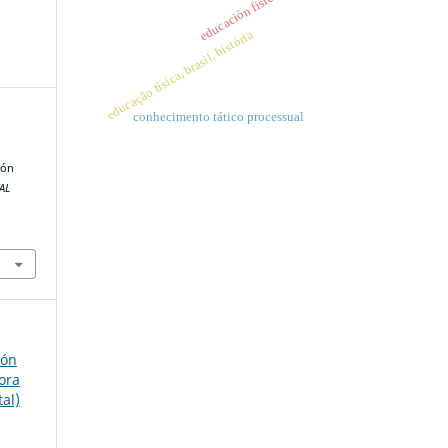
educación física
educação física, brasil, história
conhecimento tático processual
ión
AL
ión
ora
tal)