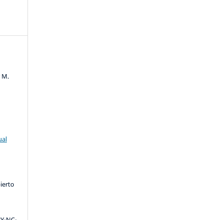
r M.
ual
ierto
Y-NC-