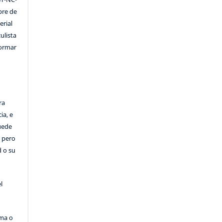
ibre de
erial
ulista
formar
ra
ia, e
Puede
, pero
d o su
l
rma o